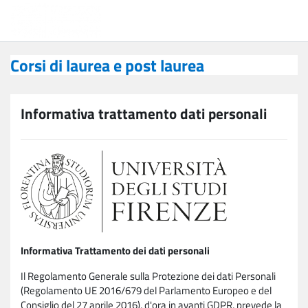
Vai al contenuto principale
Corsi di laurea e post laurea
Corsi di laurea e post laurea
Informativa trattamento dati personali
Informativa Trattamento dei dati personali
Il Regolamento Generale sulla Protezione dei dati Personali
(Regolamento UE 2016/679 del Parlamento Europeo e del
Consiglio del 27 aprile 2016), d'ora in avanti GDPR, prevede la