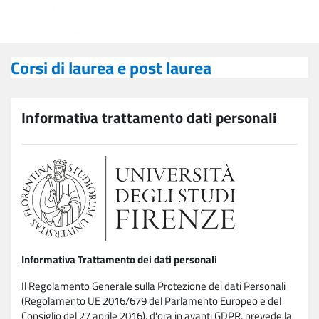
Vai al contenuto principale
Corsi di laurea e post laurea
Corsi di laurea e post laurea
Informativa trattamento dati personali
Informativa Trattamento dei dati personali
Il Regolamento Generale sulla Protezione dei dati Personali
(Regolamento UE 2016/679 del Parlamento Europeo e del
Consiglio del 27 aprile 2016), d'ora in avanti GDPR, prevede la