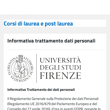
Vai al contenuto principale
Corsi di laurea e post laurea
Corsi di laurea e post laurea
Informativa trattamento dati personali
Informativa Trattamento dei dati personali
Il Regolamento Generale sulla Protezione dei dati Personali
(Regolamento UE 2016/679 del Parlamento Europeo e del
Consiglio del 27 aprile 2016), d'ora in avanti GDPR, prevede la