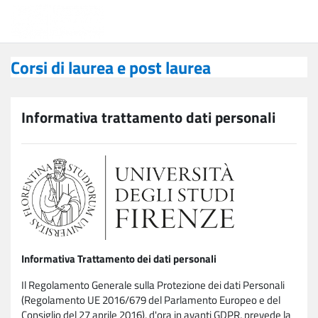
Vai al contenuto principale
Corsi di laurea e post laurea
Corsi di laurea e post laurea
Informativa trattamento dati personali
Informativa Trattamento dei dati personali
Il Regolamento Generale sulla Protezione dei dati Personali
(Regolamento UE 2016/679 del Parlamento Europeo e del
Consiglio del 27 aprile 2016), d'ora in avanti GDPR, prevede la