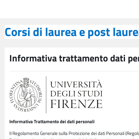
Vai al contenuto principale
Corsi di laurea e post laurea
Corsi di laurea e post laur
Informativa trattamento dati pe
Informativa Trattamento dei dati personali
Il Regolamento Generale sulla Protezione dei dati Personali (Rego