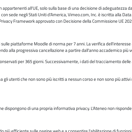
n appartenenti all'UE, solo sulla base di una decisione di adeguatezza da 
con sede negli Stati Uniti d'America, Vimeo.com, Inc. è iscritta alla Da
a Privacy Framework approvato con Decisione della Commissione UE 2023
ati sulle piattaforme Moodle di norma per 7 anni. La verifica dell'interesse 
ndo alla progressiva cancellazione a partire dall'anno accademico più v
o conservati per 365 giorni. Successivamente, i dati del tracciamento delle
ma gli utenti che non sono più iscritti a nessun corso e non sono più atti
e dispongono di una propria informativa privacy. L'Ateneo non risponde de
o più efficiente sulle pagine web e a consentire l'abilitazione di funzioni 