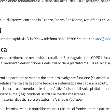
come diritto fondamentale. Ai sensi dell'art.13 del GDPR, pertanto, nella 
i Studi di Firenze, con sede in Firenze, Piazza San Marco, 4 telefono 055 
i
uenti recapiti, via G. la Pira, 4 telefono 055 2757667 e-mail:
privacy@adm.
ica
ezza, pertinenza e necessità di cui all'art. 5, paragrafo 1 del GDPR l'Unive
 al momento dell'iscrizione e dell'utilizzo delle piattaforme E-Learning, a
enti da parte del personale docente e/o svolgente funzione (chiamato a c
lativamente alla gestione tecnica e sistemistica dei dati e alla struttu
me istanze, usufruendo delle risorse/attività disponibili sulla piattaform
rizzo e-mail) agli studenti iscritti alle medesime istanze;
i materiali didattici sulla piattaforma Vimeo e YouTube.
rma e-learning Moodle potrebbe essere richiesto di fornire ulteriori dati per