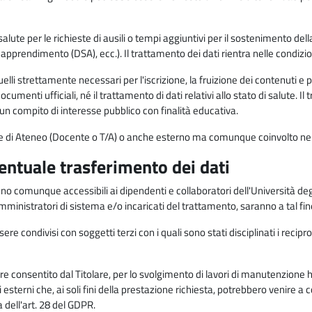
alute per le richieste di ausili o tempi aggiuntivi per il sostenimento del
di apprendimento (DSA), ecc.). Il trattamento dei dati rientra nelle condizioni 
elli strettamente necessari per l'iscrizione, la fruizione dei contenuti e 
documenti ufficiali, né il trattamento di dati relativi allo stato di salute
di un compito di interesse pubblico con finalità educativa.
onale di Ateneo (Docente o T/A) o anche esterno ma comunque coinvolto nel
ventuale trasferimento dei dati
anno comunque accessibili ai dipendenti e collaboratori dell'Università deg
 amministratori di sistema e/o incaricati del trattamento, saranno a tal fi
re condivisi con soggetti terzi con i quali sono stati disciplinati i recipro
ò essere consentito dal Titolare, per lo svolgimento di lavori di manutenz
 esterni che, ai soli fini della prestazione richiesta, potrebbero venire a
ell'art. 28 del GDPR.