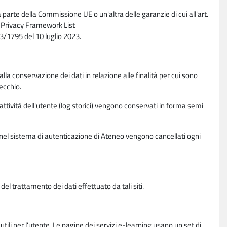
parte della Commissione UE o un'altra delle garanzie di cui all'art.
ta Privacy Framework List
/1795 del 10 luglio 2023.
alla conservazione dei dati in relazione alle finalità per cui sono
ecchio.
 attività dell'utente (log storici) vengono conservati in forma semi
vi nel sistema di autenticazione di Ateneo vengono cancellati ogni
l trattamento dei dati effettuato da tali siti.
utili per l'utente. Le pagine dei servizi e-learning usano un set di