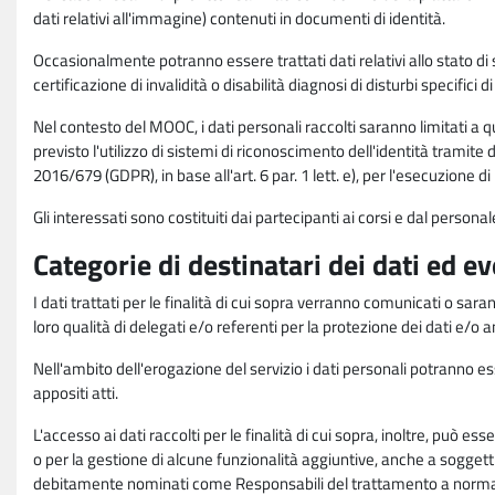
dati relativi all'immagine) contenuti in documenti di identità.
Occasionalmente potranno essere trattati dati relativi allo stato di s
certificazione di invalidità o disabilità diagnosi di disturbi specifici 
Nel contesto del MOOC, i dati personali raccolti saranno limitati a qu
previsto l'utilizzo di sistemi di riconoscimento dell'identità tramite 
2016/679 (GDPR), in base all'art. 6 par. 1 lett. e), per l'esecuzione 
Gli interessati sono costituiti dai partecipanti ai corsi e dal pers
Categorie di destinatari dei dati ed e
I dati trattati per le finalità di cui sopra verranno comunicati o sar
loro qualità di delegati e/o referenti per la protezione dei dati e/o
Nell'ambito dell'erogazione del servizio i dati personali potranno esse
appositi atti.
L'accesso ai dati raccolti per le finalità di cui sopra, inoltre, pu
o per la gestione di alcune funzionalità aggiuntive, anche a soggetti
debitamente nominati come Responsabili del trattamento a norma d