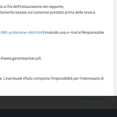
 ai fini dell'instaurazione del rapporto;
trattamento basata sul consenso prestato prima della revoca.
11360-protezione-dati.html
) inviando una e-mail al Responsabile
p://www.garanteprivacy.it).
. L'eventuale rifiuto comporta l'impossibilità per l'interessato di
Torna all'inizio
x