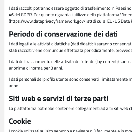
I dati raccolti potranno essere oggetto di trasferimento in Paesi no
46 del GDPR. Per quanto riguarda l'utilizzo della piattaforma Vimeo 
(https://www.dataprivacyframework.gov/list) di cui al EU-US Dat
Periodo di conservazione dei dati
I dati legati alle attività didattiche (dati didattici) saranno conserv
stati raccolti viene comunque effettuata periodicamente, provvede
I dati del tracciamento delle attività dell'utente (log correnti) son
anonima di norma per 3 anni.
I dati personali del profilo utente sono conservati illimitatamente 
anno.
Siti web e servizi di terze parti
La piattaforma potrebbe contenere collegamenti ad altri siti web ch
Cookie
I cookie utilizzati sul sito servono a navigare più facilmente e in mod