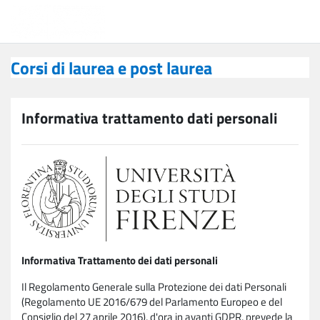
Vai al contenuto principale
Corsi di laurea e post laurea
Corsi di laurea e post laurea
Informativa trattamento dati personali
Informativa Trattamento dei dati personali
Il Regolamento Generale sulla Protezione dei dati Personali
(Regolamento UE 2016/679 del Parlamento Europeo e del
Consiglio del 27 aprile 2016), d'ora in avanti GDPR, prevede la