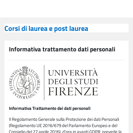
Vai al contenuto principale
Corsi di laurea e post laurea
Corsi di laurea e post laurea
Informativa trattamento dati personali
Informativa Trattamento dei dati personali
Il Regolamento Generale sulla Protezione dei dati Personali
(Regolamento UE 2016/679 del Parlamento Europeo e del
Consiglio del 27 aprile 2016), d'ora in avanti GDPR, prevede la