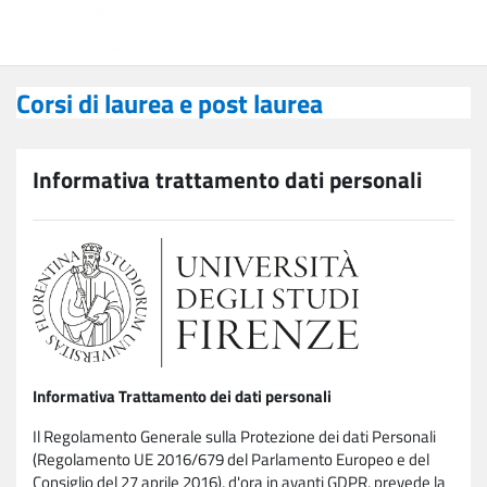
Vai al contenuto principale
Corsi di laurea e post laurea
Corsi di laurea e post laurea
Informativa trattamento dati personali
Informativa Trattamento dei dati personali
Il Regolamento Generale sulla Protezione dei dati Personali
(Regolamento UE 2016/679 del Parlamento Europeo e del
Consiglio del 27 aprile 2016), d'ora in avanti GDPR, prevede la