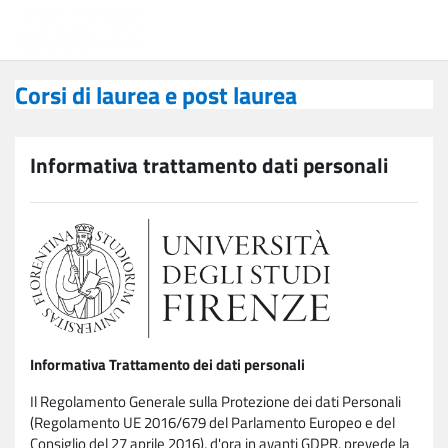
Vai al contenuto principale
Corsi di laurea e post laurea
Corsi di laurea e post laurea
Informativa trattamento dati personali
Informativa Trattamento dei dati personali
Il Regolamento Generale sulla Protezione dei dati Personali
(Regolamento UE 2016/679 del Parlamento Europeo e del
Consiglio del 27 aprile 2016), d'ora in avanti GDPR, prevede la