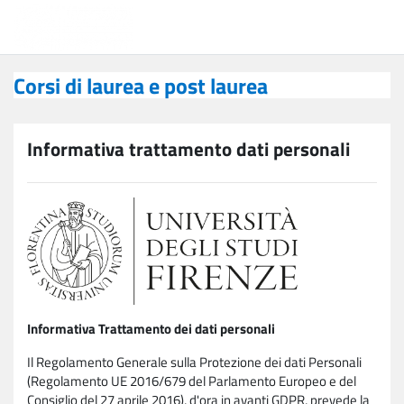
Vai al contenuto principale
Corsi di laurea e post laurea
Corsi di laurea e post laurea
Informativa trattamento dati personali
Informativa Trattamento dei dati personali
Il Regolamento Generale sulla Protezione dei dati Personali
(Regolamento UE 2016/679 del Parlamento Europeo e del
Consiglio del 27 aprile 2016), d'ora in avanti GDPR, prevede la