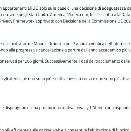
n appartenenti all'UE, solo sulla base di una decisione di adeguatezza da 
con sede negli Stati Uniti d'America, Vimeo.com, Inc. è iscritta alla Da
a Privacy Framework approvato con Decisione della Commissione UE 2023
ati sulle piattaforme Moodle di norma per 7 anni. La verifica dell'interesse 
ndo alla progressiva cancellazione a partire dall'anno accademico più v
o conservati per 365 giorni. Successivamente, i dati del tracciamento delle
ma gli utenti che non sono più iscritti a nessun corso e non sono più atti
e dispongono di una propria informativa privacy. L'Ateneo non risponde de
o più efficiente sulle pagine web e a consentire l'abilitazione di funzioni 