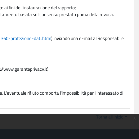
 ai fini dell'instaurazione del rapporto;
trattamento basata sul consenso prestato prima della revoca.
11360-protezione-dati.html
) inviando una e-mail al Responsabile
p://www.garanteprivacy.it).
. L'eventuale rifiuto comporta l'impossibilità per l'interessato di
Torna all'inizio
x