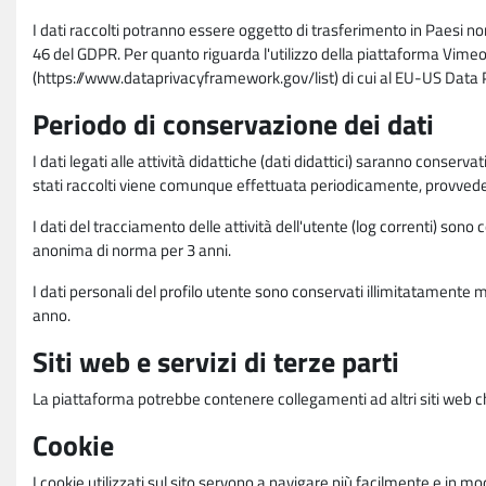
I dati raccolti potranno essere oggetto di trasferimento in Paesi no
46 del GDPR. Per quanto riguarda l'utilizzo della piattaforma Vimeo 
(https://www.dataprivacyframework.gov/list) di cui al EU-US Dat
Periodo di conservazione dei dati
I dati legati alle attività didattiche (dati didattici) saranno conserv
stati raccolti viene comunque effettuata periodicamente, provvede
I dati del tracciamento delle attività dell'utente (log correnti) son
anonima di norma per 3 anni.
I dati personali del profilo utente sono conservati illimitatamente 
anno.
Siti web e servizi di terze parti
La piattaforma potrebbe contenere collegamenti ad altri siti web ch
Cookie
I cookie utilizzati sul sito servono a navigare più facilmente e in mod