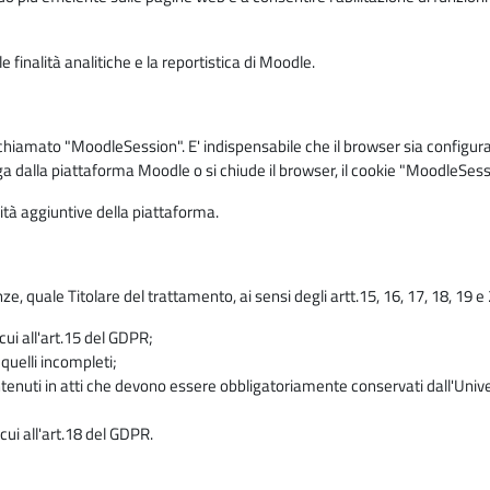
 finalità analitiche e la reportistica di Moodle.
iamato "MoodleSession". E' indispensabile che il browser sia configurato 
ga dalla piattaforma Moodle o si chiude il browser, il cookie "MoodleSess
lità aggiuntive della piattaforma.
enze, quale Titolare del trattamento, ai sensi degli artt.15, 16, 17, 18, 19 
 cui all'art.15 del GDPR;
 quelli incompleti;
contenuti in atti che devono essere obbligatoriamente conservati dall'Univ
cui all'art.18 del GDPR.