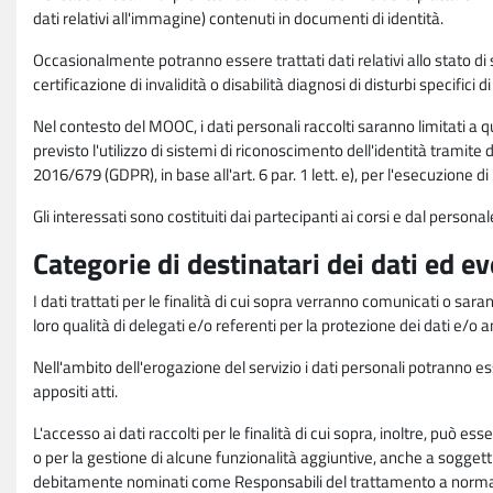
dati relativi all'immagine) contenuti in documenti di identità.
Occasionalmente potranno essere trattati dati relativi allo stato di s
certificazione di invalidità o disabilità diagnosi di disturbi specifici 
Nel contesto del MOOC, i dati personali raccolti saranno limitati a qu
previsto l'utilizzo di sistemi di riconoscimento dell'identità tramite 
2016/679 (GDPR), in base all'art. 6 par. 1 lett. e), per l'esecuzione 
Gli interessati sono costituiti dai partecipanti ai corsi e dal pers
Categorie di destinatari dei dati ed e
I dati trattati per le finalità di cui sopra verranno comunicati o sar
loro qualità di delegati e/o referenti per la protezione dei dati e/o
Nell'ambito dell'erogazione del servizio i dati personali potranno esse
appositi atti.
L'accesso ai dati raccolti per le finalità di cui sopra, inoltre, pu
o per la gestione di alcune funzionalità aggiuntive, anche a soggetti
debitamente nominati come Responsabili del trattamento a norma d