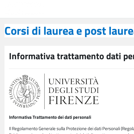
Vai al contenuto principale
Corsi di laurea e post laurea
Corsi di laurea e post laur
Informativa trattamento dati pe
Informativa Trattamento dei dati personali
Il Regolamento Generale sulla Protezione dei dati Personali (Rego