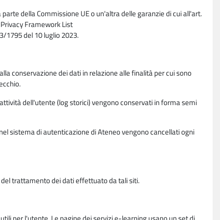
parte della Commissione UE o un'altra delle garanzie di cui all'art.
ta Privacy Framework List
/1795 del 10 luglio 2023.
alla conservazione dei dati in relazione alle finalità per cui sono
ecchio.
 attività dell'utente (log storici) vengono conservati in forma semi
vi nel sistema di autenticazione di Ateneo vengono cancellati ogni
l trattamento dei dati effettuato da tali siti.
utili per l'utente. Le pagine dei servizi e-learning usano un set di