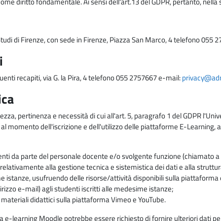
come diritto fondamentale. Ai sensi dell'art.13 del GDPR, pertanto, nella 
i Studi di Firenze, con sede in Firenze, Piazza San Marco, 4 telefono 055 
i
uenti recapiti, via G. la Pira, 4 telefono 055 2757667 e-mail:
privacy@adm.
ica
ezza, pertinenza e necessità di cui all'art. 5, paragrafo 1 del GDPR l'Unive
 al momento dell'iscrizione e dell'utilizzo delle piattaforme E-Learning, a
enti da parte del personale docente e/o svolgente funzione (chiamato a c
lativamente alla gestione tecnica e sistemistica dei dati e alla struttu
me istanze, usufruendo delle risorse/attività disponibili sulla piattaform
rizzo e-mail) agli studenti iscritti alle medesime istanze;
i materiali didattici sulla piattaforma Vimeo e YouTube.
rma e-learning Moodle potrebbe essere richiesto di fornire ulteriori dati per