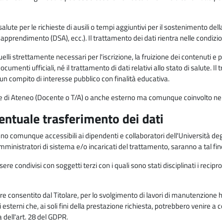
alute per le richieste di ausili o tempi aggiuntivi per il sostenimento del
di apprendimento (DSA), ecc.). Il trattamento dei dati rientra nelle condizioni 
elli strettamente necessari per l'iscrizione, la fruizione dei contenuti e 
documenti ufficiali, né il trattamento di dati relativi allo stato di salute
di un compito di interesse pubblico con finalità educativa.
onale di Ateneo (Docente o T/A) o anche esterno ma comunque coinvolto nel
ventuale trasferimento dei dati
anno comunque accessibili ai dipendenti e collaboratori dell'Università deg
 amministratori di sistema e/o incaricati del trattamento, saranno a tal fi
re condivisi con soggetti terzi con i quali sono stati disciplinati i recipro
ò essere consentito dal Titolare, per lo svolgimento di lavori di manutenz
 esterni che, ai soli fini della prestazione richiesta, potrebbero venire a
ell'art. 28 del GDPR.