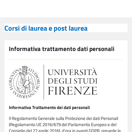
Vai al contenuto principale
Corsi di laurea e post laurea
Corsi di laurea e post laurea
Informativa trattamento dati personali
Informativa Trattamento dei dati personali
Il Regolamento Generale sulla Protezione dei dati Personali
(Regolamento UE 2016/679 del Parlamento Europeo e del
Consiglio del 27 aprile 2016), d'ora in avanti GDPR, prevede la