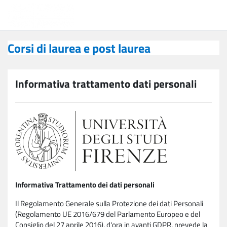
Vai al contenuto principale
Corsi di laurea e post laurea
Corsi di laurea e post laurea
Informativa trattamento dati personali
Informativa Trattamento dei dati personali
Il Regolamento Generale sulla Protezione dei dati Personali
(Regolamento UE 2016/679 del Parlamento Europeo e del
Consiglio del 27 aprile 2016), d'ora in avanti GDPR, prevede la