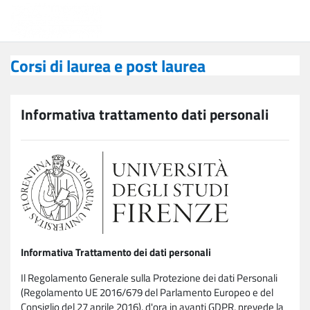
Vai al contenuto principale
Corsi di laurea e post laurea
Corsi di laurea e post laurea
Informativa trattamento dati personali
Informativa Trattamento dei dati personali
Il Regolamento Generale sulla Protezione dei dati Personali
(Regolamento UE 2016/679 del Parlamento Europeo e del
Consiglio del 27 aprile 2016), d'ora in avanti GDPR, prevede la