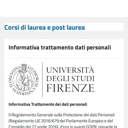
Vai al contenuto principale
Corsi di laurea e post laurea
Corsi di laurea e post laurea
Informativa trattamento dati personali
Informativa Trattamento dei dati personali
Il Regolamento Generale sulla Protezione dei dati Personali
(Regolamento UE 2016/679 del Parlamento Europeo e del
Consiglio del 27 aprile 2016), d'ora in avanti GDPR, prevede la