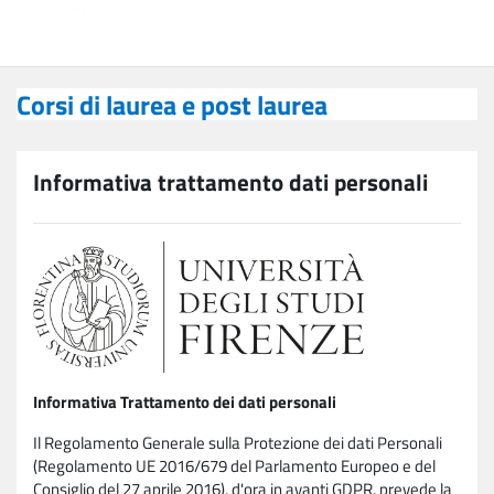
Vai al contenuto principale
Corsi di laurea e post laurea
Corsi di laurea e post laurea
Informativa trattamento dati personali
Informativa Trattamento dei dati personali
Il Regolamento Generale sulla Protezione dei dati Personali
(Regolamento UE 2016/679 del Parlamento Europeo e del
Consiglio del 27 aprile 2016), d'ora in avanti GDPR, prevede la