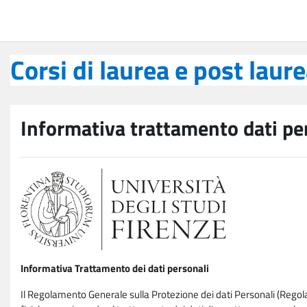
Vai al contenuto principale
Corsi di laurea e post laurea
Corsi di laurea e post laur
Informativa trattamento dati pe
Informativa Trattamento dei dati personali
Il Regolamento Generale sulla Protezione dei dati Personali (Rego