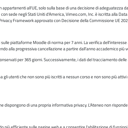
n appartenenti all'UE, solo sulla base di una decisione di adeguatezza da 
con sede negli Stati Uniti d'America, Vimeo.com, Inc. è iscritta alla Da
a Privacy Framework approvato con Decisione della Commissione UE 2023
ati sulle piattaforme Moodle di norma per 7 anni. La verifica dell'interesse 
ndo alla progressiva cancellazione a partire dall'anno accademico più v
o conservati per 365 giorni. Successivamente, i dati del tracciamento delle
ma gli utenti che non sono più iscritti a nessun corso e non sono più atti
e dispongono di una propria informativa privacy. L'Ateneo non risponde de
o più efficiente sulle pagine web e a consentire l'abilitazione di funzioni 