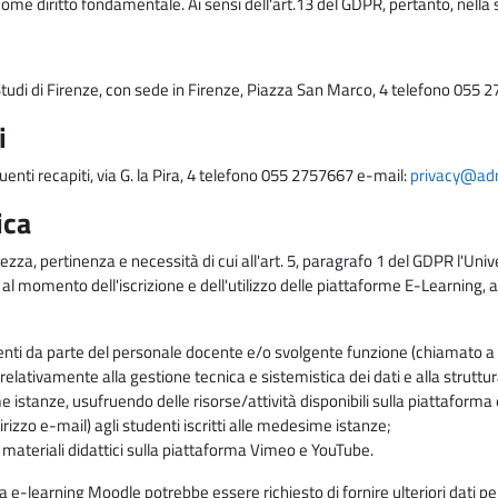
come diritto fondamentale. Ai sensi dell'art.13 del GDPR, pertanto, nella 
i Studi di Firenze, con sede in Firenze, Piazza San Marco, 4 telefono 055 
i
uenti recapiti, via G. la Pira, 4 telefono 055 2757667 e-mail:
privacy@adm.
ica
ezza, pertinenza e necessità di cui all'art. 5, paragrafo 1 del GDPR l'Unive
 al momento dell'iscrizione e dell'utilizzo delle piattaforme E-Learning, a
enti da parte del personale docente e/o svolgente funzione (chiamato a c
lativamente alla gestione tecnica e sistemistica dei dati e alla struttu
me istanze, usufruendo delle risorse/attività disponibili sulla piattaform
rizzo e-mail) agli studenti iscritti alle medesime istanze;
i materiali didattici sulla piattaforma Vimeo e YouTube.
rma e-learning Moodle potrebbe essere richiesto di fornire ulteriori dati per