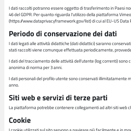
I dati raccolti potranno essere oggetto di trasferimento in Paesi no
46 del GDPR. Per quanto riguarda l'utilizzo della piattaforma Vimeo 
(https://www.dataprivacyframework.gov/list) di cui al EU-US Dat
Periodo di conservazione dei dati
I dati legati alle attività didattiche (dati didattici) saranno conserv
stati raccolti viene comunque effettuata periodicamente, provvede
I dati del tracciamento delle attività dell'utente (log correnti) son
anonima di norma per 3 anni.
I dati personali del profilo utente sono conservati illimitatamente 
anno.
Siti web e servizi di terze parti
La piattaforma potrebbe contenere collegamenti ad altri siti web ch
Cookie
I cookie utilizzati sul sito servono a navigare più facilmente e in mod