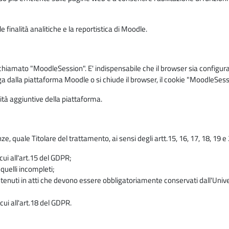
 finalità analitiche e la reportistica di Moodle.
iamato "MoodleSession". E' indispensabile che il browser sia configurato 
ga dalla piattaforma Moodle o si chiude il browser, il cookie "MoodleSess
lità aggiuntive della piattaforma.
enze, quale Titolare del trattamento, ai sensi degli artt.15, 16, 17, 18, 19 
 cui all'art.15 del GDPR;
 quelli incompleti;
contenuti in atti che devono essere obbligatoriamente conservati dall'Univ
cui all'art.18 del GDPR.