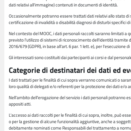
dati relativi all'immagine) contenuti in documenti di identità.
Occasionalmente potranno essere trattati dati relativi allo stato di s
certificazione di invalidità o disabilità diagnosi di disturbi specifici 
Nel contesto del MOOC, i dati personali raccolti saranno limitati a qu
previsto l'utilizzo di sistemi di riconoscimento dell'identità tramite 
2016/679 (GDPR), in base all'art. 6 par. 1 lett. e), per l'esecuzione 
Gli interessati sono costituiti dai partecipanti ai corsi e dal pers
Categorie di destinatari dei dati ed e
I dati trattati per le finalità di cui sopra verranno comunicati o sar
loro qualità di delegati e/o referenti per la protezione dei dati e/o
Nell'ambito dell'erogazione del servizio i dati personali potranno esse
appositi atti.
L'accesso ai dati raccolti per le finalità di cui sopra, inoltre, pu
o per la gestione di alcune funzionalità aggiuntive, anche a soggetti
debitamente nominati come Responsabili del trattamento a norma d