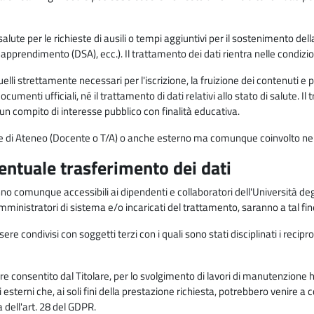
alute per le richieste di ausili o tempi aggiuntivi per il sostenimento del
di apprendimento (DSA), ecc.). Il trattamento dei dati rientra nelle condizioni 
elli strettamente necessari per l'iscrizione, la fruizione dei contenuti e 
documenti ufficiali, né il trattamento di dati relativi allo stato di salute
di un compito di interesse pubblico con finalità educativa.
onale di Ateneo (Docente o T/A) o anche esterno ma comunque coinvolto nel
ventuale trasferimento dei dati
anno comunque accessibili ai dipendenti e collaboratori dell'Università deg
 amministratori di sistema e/o incaricati del trattamento, saranno a tal fi
re condivisi con soggetti terzi con i quali sono stati disciplinati i recipro
ò essere consentito dal Titolare, per lo svolgimento di lavori di manutenz
 esterni che, ai soli fini della prestazione richiesta, potrebbero venire a
ell'art. 28 del GDPR.