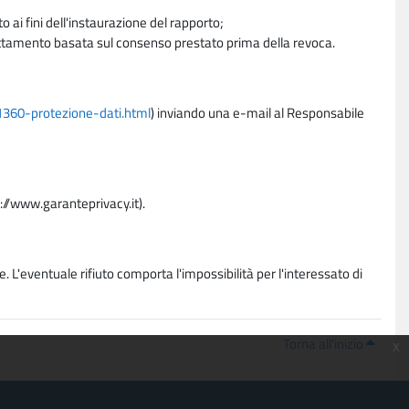
 ai fini dell'instaurazione del rapporto;
trattamento basata sul consenso prestato prima della revoca.
11360-protezione-dati.html
) inviando una e-mail al Responsabile
p://www.garanteprivacy.it).
. L'eventuale rifiuto comporta l'impossibilità per l'interessato di
Torna all'inizio
x