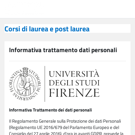
Vai al contenuto principale
Corsi di laurea e post laurea
Corsi di laurea e post laurea
Informativa trattamento dati personali
Informativa Trattamento dei dati personali
Il Regolamento Generale sulla Protezione dei dati Personali
(Regolamento UE 2016/679 del Parlamento Europeo e del
Consiglio del 27 aprile 2016), d'ora in avanti GDPR, prevede la