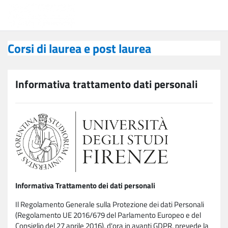
Vai al contenuto principale
Corsi di laurea e post laurea
Corsi di laurea e post laurea
Informativa trattamento dati personali
Informativa Trattamento dei dati personali
Il Regolamento Generale sulla Protezione dei dati Personali
(Regolamento UE 2016/679 del Parlamento Europeo e del
Consiglio del 27 aprile 2016), d'ora in avanti GDPR, prevede la