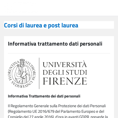
Vai al contenuto principale
Corsi di laurea e post laurea
Corsi di laurea e post laurea
Informativa trattamento dati personali
Informativa Trattamento dei dati personali
Il Regolamento Generale sulla Protezione dei dati Personali
(Regolamento UE 2016/679 del Parlamento Europeo e del
Consiglio del 27 aprile 2016), d'ora in avanti GDPR, prevede la