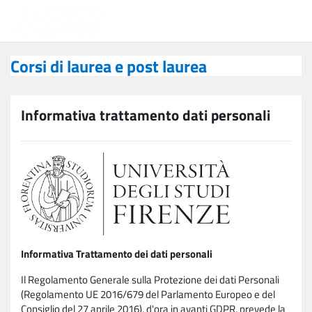
Vai al contenuto principale
Corsi di laurea e post laurea
Corsi di laurea e post laurea
Informativa trattamento dati personali
Informativa Trattamento dei dati personali
Il Regolamento Generale sulla Protezione dei dati Personali
(Regolamento UE 2016/679 del Parlamento Europeo e del
Consiglio del 27 aprile 2016), d'ora in avanti GDPR, prevede la