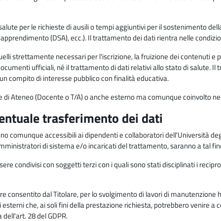
alute per le richieste di ausili o tempi aggiuntivi per il sostenimento del
di apprendimento (DSA), ecc.). Il trattamento dei dati rientra nelle condizioni 
elli strettamente necessari per l'iscrizione, la fruizione dei contenuti e 
documenti ufficiali, né il trattamento di dati relativi allo stato di salute
di un compito di interesse pubblico con finalità educativa.
onale di Ateneo (Docente o T/A) o anche esterno ma comunque coinvolto nel
ventuale trasferimento dei dati
anno comunque accessibili ai dipendenti e collaboratori dell'Università deg
 amministratori di sistema e/o incaricati del trattamento, saranno a tal fi
re condivisi con soggetti terzi con i quali sono stati disciplinati i recipro
ò essere consentito dal Titolare, per lo svolgimento di lavori di manutenz
 esterni che, ai soli fini della prestazione richiesta, potrebbero venire a
ell'art. 28 del GDPR.