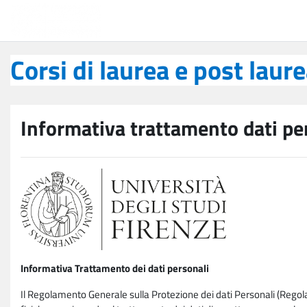
Vai al contenuto principale
Corsi di laurea e post laurea
Corsi di laurea e post laur
Informativa trattamento dati pe
Informativa Trattamento dei dati personali
Il Regolamento Generale sulla Protezione dei dati Personali (Rego