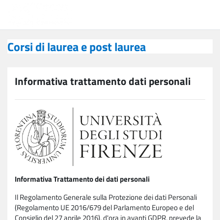
Vai al contenuto principale
Corsi di laurea e post laurea
Corsi di laurea e post laurea
Informativa trattamento dati personali
Informativa Trattamento dei dati personali
Il Regolamento Generale sulla Protezione dei dati Personali
(Regolamento UE 2016/679 del Parlamento Europeo e del
Consiglio del 27 aprile 2016), d'ora in avanti GDPR, prevede la