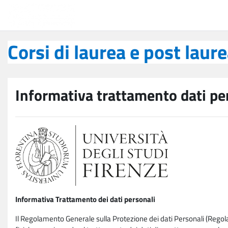
Vai al contenuto principale
Corsi di laurea e post laurea
Corsi di laurea e post laur
Informativa trattamento dati pe
Informativa Trattamento dei dati personali
Il Regolamento Generale sulla Protezione dei dati Personali (Rego