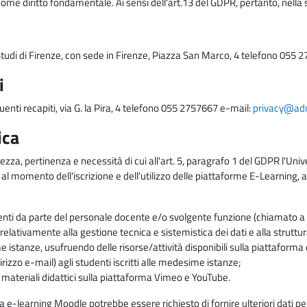
come diritto fondamentale. Ai sensi dell'art.13 del GDPR, pertanto, nella 
i Studi di Firenze, con sede in Firenze, Piazza San Marco, 4 telefono 055 
i
uenti recapiti, via G. la Pira, 4 telefono 055 2757667 e-mail:
privacy@adm.
ica
ezza, pertinenza e necessità di cui all'art. 5, paragrafo 1 del GDPR l'Unive
 al momento dell'iscrizione e dell'utilizzo delle piattaforme E-Learning, a
enti da parte del personale docente e/o svolgente funzione (chiamato a c
lativamente alla gestione tecnica e sistemistica dei dati e alla struttu
me istanze, usufruendo delle risorse/attività disponibili sulla piattaform
rizzo e-mail) agli studenti iscritti alle medesime istanze;
i materiali didattici sulla piattaforma Vimeo e YouTube.
rma e-learning Moodle potrebbe essere richiesto di fornire ulteriori dati per