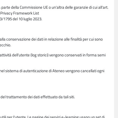
parte della Commissione UE o un'altra delle garanzie di cui all'art.
ta Privacy Framework List
/1795 del 10 luglio 2023.
alla conservazione dei dati in relazione alle finalità per cui sono
ecchio.
 attività dell'utente (log storici) vengono conservati in forma semi
vi nel sistema di autenticazione di Ateneo vengono cancellati ogni
l trattamento dei dati effettuato da tali siti.
utili per l'utente. Le pagine dei servizi e-learning usano un set di