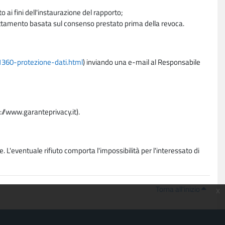
 ai fini dell'instaurazione del rapporto;
trattamento basata sul consenso prestato prima della revoca.
11360-protezione-dati.html
) inviando una e-mail al Responsabile
p://www.garanteprivacy.it).
. L'eventuale rifiuto comporta l'impossibilità per l'interessato di
Torna all'inizio
x