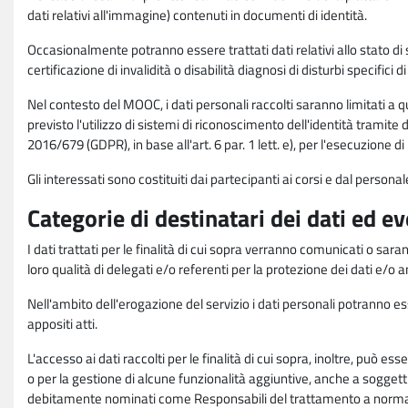
dati relativi all'immagine) contenuti in documenti di identità.
Occasionalmente potranno essere trattati dati relativi allo stato di s
certificazione di invalidità o disabilità diagnosi di disturbi specifici 
Nel contesto del MOOC, i dati personali raccolti saranno limitati a qu
previsto l'utilizzo di sistemi di riconoscimento dell'identità tramite 
2016/679 (GDPR), in base all'art. 6 par. 1 lett. e), per l'esecuzione 
Gli interessati sono costituiti dai partecipanti ai corsi e dal pers
Categorie di destinatari dei dati ed e
I dati trattati per le finalità di cui sopra verranno comunicati o sar
loro qualità di delegati e/o referenti per la protezione dei dati e/o
Nell'ambito dell'erogazione del servizio i dati personali potranno esse
appositi atti.
L'accesso ai dati raccolti per le finalità di cui sopra, inoltre, pu
o per la gestione di alcune funzionalità aggiuntive, anche a soggetti
debitamente nominati come Responsabili del trattamento a norma d