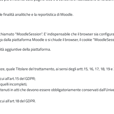
 finalità analitiche e la reportistica di Moodle.
iamato "MoodleSession". E' indispensabile che il browser sia configurato 
ga dalla piattaforma Moodle o si chiude il browser, il cookie "MoodleSess
lità aggiuntive della piattaforma.
enze, quale Titolare del trattamento, ai sensi degli artt.15, 16, 17, 18, 19 
 cui all'art.15 del GDPR;
 quelli incompleti;
contenuti in atti che devono essere obbligatoriamente conservati dall'Univ
cui all'art.18 del GDPR.