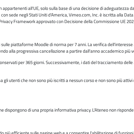
n appartenenti all'UE, solo sulla base di una decisione di adeguatezza da 
con sede negli Stati Uniti d'America, Vimeo.com, Inc. è iscritta alla Da
a Privacy Framework approvato con Decisione della Commissione UE 2023
ati sulle piattaforme Moodle di norma per 7 anni. La verifica dell'interesse 
ndo alla progressiva cancellazione a partire dall'anno accademico più v
o conservati per 365 giorni. Successivamente, i dati del tracciamento delle
ma gli utenti che non sono più iscritti a nessun corso e non sono più atti
e dispongono di una propria informativa privacy. L'Ateneo non risponde de
o più efficiente sulle pagine web e a consentire l'abilitazione di funzioni 