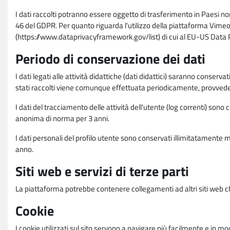
I dati raccolti potranno essere oggetto di trasferimento in Paesi no
46 del GDPR. Per quanto riguarda l'utilizzo della piattaforma Vimeo 
(https://www.dataprivacyframework.gov/list) di cui al EU-US Dat
Periodo di conservazione dei dati
I dati legati alle attività didattiche (dati didattici) saranno conserv
stati raccolti viene comunque effettuata periodicamente, provvede
I dati del tracciamento delle attività dell'utente (log correnti) son
anonima di norma per 3 anni.
I dati personali del profilo utente sono conservati illimitatamente 
anno.
Siti web e servizi di terze parti
La piattaforma potrebbe contenere collegamenti ad altri siti web ch
Cookie
I cookie utilizzati sul sito servono a navigare più facilmente e in mod