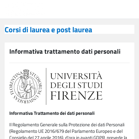
Vai al contenuto principale
Corsi di laurea e post laurea
Corsi di laurea e post laurea
Informativa trattamento dati personali
Informativa Trattamento dei dati personali
Il Regolamento Generale sulla Protezione dei dati Personali
(Regolamento UE 2016/679 del Parlamento Europeo e del
Consiglio del 27 aprile 2016), d'ora in avanti GDPR, prevede la