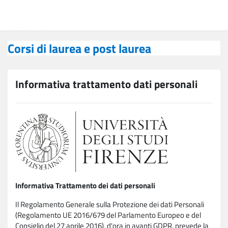
Vai al contenuto principale
Corsi di laurea e post laurea
Corsi di laurea e post laurea
Informativa trattamento dati personali
Informativa Trattamento dei dati personali
Il Regolamento Generale sulla Protezione dei dati Personali
(Regolamento UE 2016/679 del Parlamento Europeo e del
Consiglio del 27 aprile 2016), d'ora in avanti GDPR, prevede la