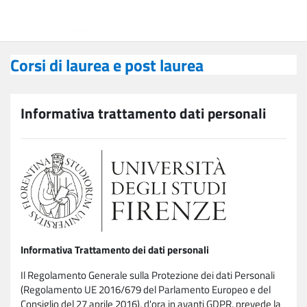
Vai al contenuto principale
Corsi di laurea e post laurea
Corsi di laurea e post laurea
Informativa trattamento dati personali
Informativa Trattamento dei dati personali
Il Regolamento Generale sulla Protezione dei dati Personali
(Regolamento UE 2016/679 del Parlamento Europeo e del
Consiglio del 27 aprile 2016), d'ora in avanti GDPR, prevede la