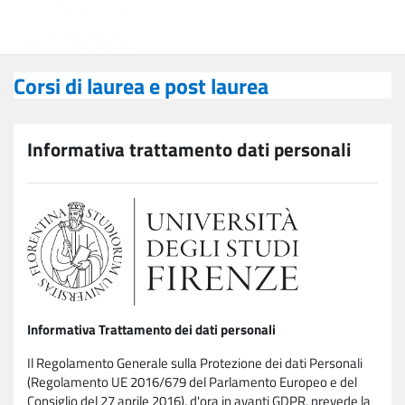
Vai al contenuto principale
Corsi di laurea e post laurea
Corsi di laurea e post laurea
Informativa trattamento dati personali
Informativa Trattamento dei dati personali
Il Regolamento Generale sulla Protezione dei dati Personali
(Regolamento UE 2016/679 del Parlamento Europeo e del
Consiglio del 27 aprile 2016), d'ora in avanti GDPR, prevede la