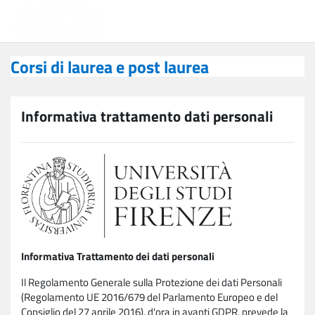
Vai al contenuto principale
Corsi di laurea e post laurea
Corsi di laurea e post laurea
Informativa trattamento dati personali
Informativa Trattamento dei dati personali
Il Regolamento Generale sulla Protezione dei dati Personali
(Regolamento UE 2016/679 del Parlamento Europeo e del
Consiglio del 27 aprile 2016), d'ora in avanti GDPR, prevede la