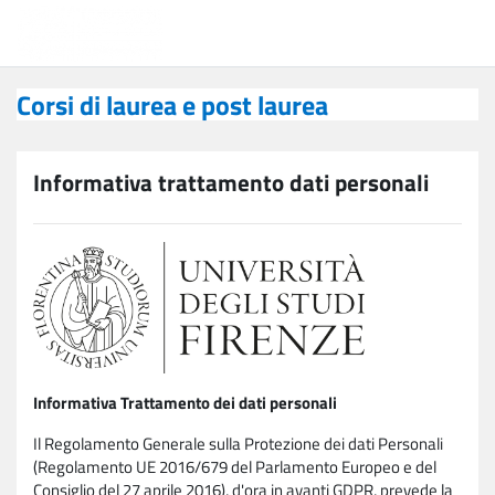
Vai al contenuto principale
Corsi di laurea e post laurea
Corsi di laurea e post laurea
Informativa trattamento dati personali
Informativa Trattamento dei dati personali
Il Regolamento Generale sulla Protezione dei dati Personali
(Regolamento UE 2016/679 del Parlamento Europeo e del
Consiglio del 27 aprile 2016), d'ora in avanti GDPR, prevede la