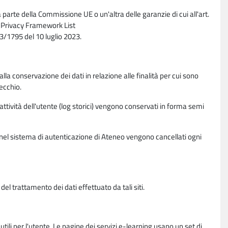
parte della Commissione UE o un'altra delle garanzie di cui all'art.
ta Privacy Framework List
/1795 del 10 luglio 2023.
alla conservazione dei dati in relazione alle finalità per cui sono
ecchio.
 attività dell'utente (log storici) vengono conservati in forma semi
vi nel sistema di autenticazione di Ateneo vengono cancellati ogni
l trattamento dei dati effettuato da tali siti.
utili per l'utente. Le pagine dei servizi e-learning usano un set di