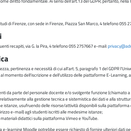
come diritto fondamentale. Ai sensi dell'art.13 del GDPR, pertanto, nella 
i Studi di Firenze, con sede in Firenze, Piazza San Marco, 4 telefono 055 
i
uenti recapiti, via G. la Pira, 4 telefono 055 2757667 e-mail:
privacy@adm.
ica
ezza, pertinenza e necessità di cui all'art. 5, paragrafo 1 del GDPR l'Unive
 al momento dell'iscrizione e dell'utilizzo delle piattaforme E-Learning, a
enti da parte del personale docente e/o svolgente funzione (chiamato a c
lativamente alla gestione tecnica e sistemistica dei dati e alla struttu
me istanze, usufruendo delle risorse/attività disponibili sulla piattaform
rizzo e-mail) agli studenti iscritti alle medesime istanze;
i materiali didattici sulla piattaforma Vimeo e YouTube.
rma e-learning Moodle potrebbe essere richiesto di fornire ulteriori dati per