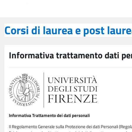
Vai al contenuto principale
Corsi di laurea e post laurea
Corsi di laurea e post laur
Informativa trattamento dati pe
Informativa Trattamento dei dati personali
Il Regolamento Generale sulla Protezione dei dati Personali (Rego