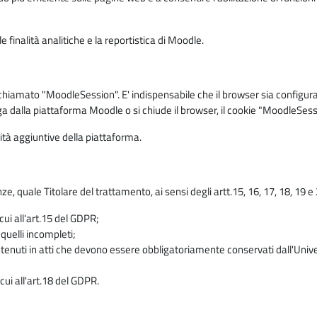
 finalità analitiche e la reportistica di Moodle.
iamato "MoodleSession". E' indispensabile che il browser sia configurato 
ga dalla piattaforma Moodle o si chiude il browser, il cookie "MoodleSess
lità aggiuntive della piattaforma.
enze, quale Titolare del trattamento, ai sensi degli artt.15, 16, 17, 18, 19 
 cui all'art.15 del GDPR;
 quelli incompleti;
contenuti in atti che devono essere obbligatoriamente conservati dall'Univ
cui all'art.18 del GDPR.