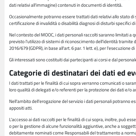
dati relativi all'immagine) contenuti in documenti di identità.
Occasionalmente potranno essere trattati dati relativi allo stato di s
certificazione di invalidità o disabilità diagnosi di disturbi specifici 
Nel contesto del MOOC, i dati personali raccolti saranno limitati a qu
previsto l'utilizzo di sistemi di riconoscimento dell'identità tramite 
2016/679 (GDPR), in base all'art. 6 par. 1 lett. e), per l'esecuzione 
Gli interessati sono costituiti dai partecipanti ai corsi e dal pers
Categorie di destinatari dei dati ed e
I dati trattati per le finalità di cui sopra verranno comunicati o sar
loro qualità di delegati e/o referenti per la protezione dei dati e/o
Nell'ambito dell'erogazione del servizio i dati personali potranno esse
appositi atti.
L'accesso ai dati raccolti per le finalità di cui sopra, inoltre, pu
o per la gestione di alcune funzionalità aggiuntive, anche a soggetti
debitamente nominati come Responsabili del trattamento a norma d