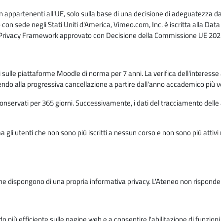
n appartenenti all'UE, solo sulla base di una decisione di adeguatezza da 
con sede negli Stati Uniti d'America, Vimeo.com, Inc. è iscritta alla Da
a Privacy Framework approvato con Decisione della Commissione UE 2023
ati sulle piattaforme Moodle di norma per 7 anni. La verifica dell'interesse 
ndo alla progressiva cancellazione a partire dall'anno accademico più v
o conservati per 365 giorni. Successivamente, i dati del tracciamento delle
ma gli utenti che non sono più iscritti a nessun corso e non sono più atti
e dispongono di una propria informativa privacy. L'Ateneo non risponde de
o più efficiente sulle pagine web e a consentire l'abilitazione di funzioni 