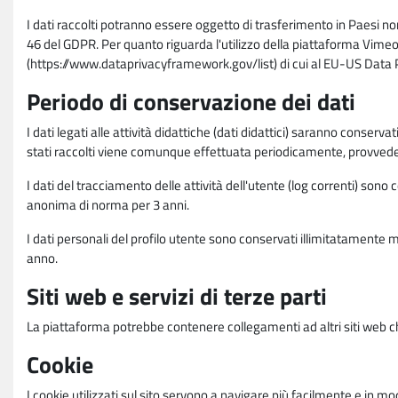
I dati raccolti potranno essere oggetto di trasferimento in Paesi no
46 del GDPR. Per quanto riguarda l'utilizzo della piattaforma Vimeo 
(https://www.dataprivacyframework.gov/list) di cui al EU-US Dat
Periodo di conservazione dei dati
I dati legati alle attività didattiche (dati didattici) saranno conserv
stati raccolti viene comunque effettuata periodicamente, provvede
I dati del tracciamento delle attività dell'utente (log correnti) son
anonima di norma per 3 anni.
I dati personali del profilo utente sono conservati illimitatamente 
anno.
Siti web e servizi di terze parti
La piattaforma potrebbe contenere collegamenti ad altri siti web ch
Cookie
I cookie utilizzati sul sito servono a navigare più facilmente e in mod