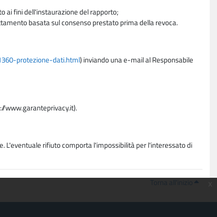
 ai fini dell'instaurazione del rapporto;
trattamento basata sul consenso prestato prima della revoca.
11360-protezione-dati.html
) inviando una e-mail al Responsabile
p://www.garanteprivacy.it).
. L'eventuale rifiuto comporta l'impossibilità per l'interessato di
Torna all'inizio
x