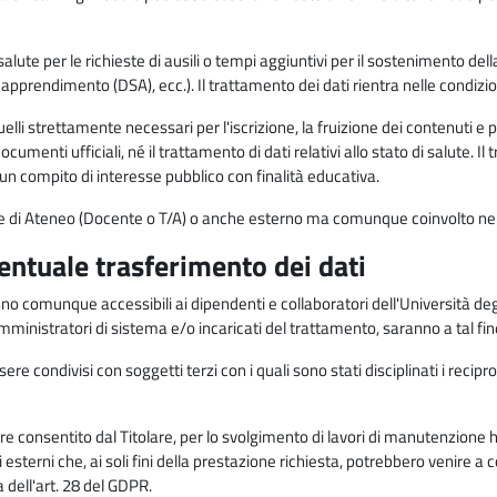
alute per le richieste di ausili o tempi aggiuntivi per il sostenimento del
di apprendimento (DSA), ecc.). Il trattamento dei dati rientra nelle condizioni 
elli strettamente necessari per l'iscrizione, la fruizione dei contenuti e 
documenti ufficiali, né il trattamento di dati relativi allo stato di salute
di un compito di interesse pubblico con finalità educativa.
onale di Ateneo (Docente o T/A) o anche esterno ma comunque coinvolto nel
ventuale trasferimento dei dati
anno comunque accessibili ai dipendenti e collaboratori dell'Università deg
 amministratori di sistema e/o incaricati del trattamento, saranno a tal fi
re condivisi con soggetti terzi con i quali sono stati disciplinati i recipro
ò essere consentito dal Titolare, per lo svolgimento di lavori di manutenz
 esterni che, ai soli fini della prestazione richiesta, potrebbero venire a
ell'art. 28 del GDPR.