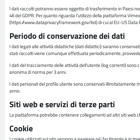
I dati raccolti potranno essere oggetto di trasferimento in Paesi no
46 del GDPR. Per quanto riguarda l'utilizzo della piattaforma Vimeo 
(https://www.dataprivacyframework.gov/list) di cui al EU-US Dat
Periodo di conservazione dei dati
I dati legati alle attività didattiche (dati didattici) saranno conserv
stati raccolti viene comunque effettuata periodicamente, provvede
I dati del tracciamento delle attività dell'utente (log correnti) son
anonima di norma per 3 anni.
I dati personali del profilo utente sono conservati illimitatamente 
anno.
Siti web e servizi di terze parti
La piattaforma potrebbe contenere collegamenti ad altri siti web ch
Cookie
I cookie utilizzati sul sito servono a navigare più facilmente e in mod