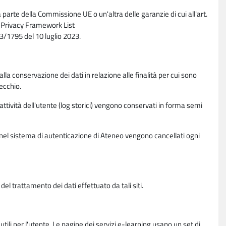
parte della Commissione UE o un'altra delle garanzie di cui all'art.
ta Privacy Framework List
/1795 del 10 luglio 2023.
alla conservazione dei dati in relazione alle finalità per cui sono
ecchio.
 attività dell'utente (log storici) vengono conservati in forma semi
vi nel sistema di autenticazione di Ateneo vengono cancellati ogni
l trattamento dei dati effettuato da tali siti.
utili per l'utente. Le pagine dei servizi e-learning usano un set di