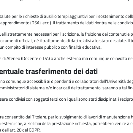
alute per le richieste di ausili o tempi aggiuntivi per il sostenimento del
di apprendimento (DSA), ecc.). Il trattamento dei dati rientra nelle condizioni 
elli strettamente necessari per l'iscrizione, la fruizione dei contenuti e 
documenti ufficiali, né il trattamento di dati relativi allo stato di salute
di un compito di interesse pubblico con finalità educativa.
onale di Ateneo (Docente o T/A) o anche esterno ma comunque coinvolto nel
ventuale trasferimento dei dati
anno comunque accessibili ai dipendenti e collaboratori dell'Università deg
 amministratori di sistema e/o incaricati del trattamento, saranno a tal fi
re condivisi con soggetti terzi con i quali sono stati disciplinati i recipro
ò essere consentito dal Titolare, per lo svolgimento di lavori di manutenz
 esterni che, ai soli fini della prestazione richiesta, potrebbero venire a
ell'art. 28 del GDPR.