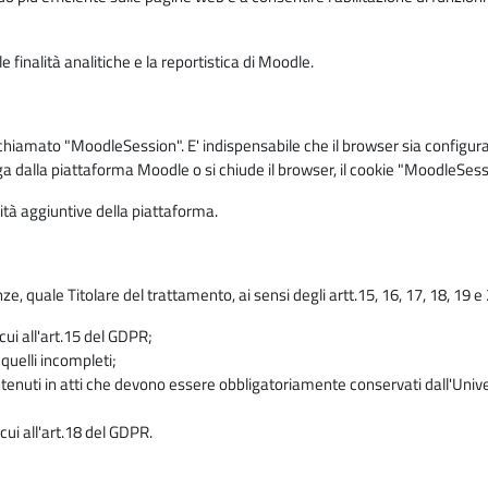
 finalità analitiche e la reportistica di Moodle.
iamato "MoodleSession". E' indispensabile che il browser sia configurato 
ga dalla piattaforma Moodle o si chiude il browser, il cookie "MoodleSess
lità aggiuntive della piattaforma.
enze, quale Titolare del trattamento, ai sensi degli artt.15, 16, 17, 18, 19 
 cui all'art.15 del GDPR;
 quelli incompleti;
contenuti in atti che devono essere obbligatoriamente conservati dall'Univ
cui all'art.18 del GDPR.