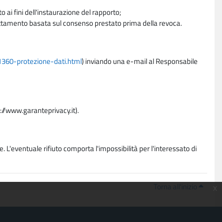
 ai fini dell'instaurazione del rapporto;
trattamento basata sul consenso prestato prima della revoca.
11360-protezione-dati.html
) inviando una e-mail al Responsabile
p://www.garanteprivacy.it).
. L'eventuale rifiuto comporta l'impossibilità per l'interessato di
Torna all'inizio
x