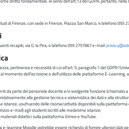
come diritto fondamentale. Ai sensi dell'art.13 del GDPR, pertanto, nella 
i Studi di Firenze, con sede in Firenze, Piazza San Marco, 4 telefono 055 
i
uenti recapiti, via G. la Pira, 4 telefono 055 2757667 e-mail:
privacy@adm.
ica
ezza, pertinenza e necessità di cui all'art. 5, paragrafo 1 del GDPR l'Unive
 al momento dell'iscrizione e dell'utilizzo delle piattaforme E-Learning, a
enti da parte del personale docente e/o svolgente funzione (chiamato a c
lativamente alla gestione tecnica e sistemistica dei dati e alla struttu
me istanze, usufruendo delle risorse/attività disponibili sulla piattaform
rizzo e-mail) agli studenti iscritti alle medesime istanze;
i materiali didattici sulla piattaforma Vimeo e YouTube.
rma e-learning Moodle potrebbe essere richiesto di fornire ulteriori dati per