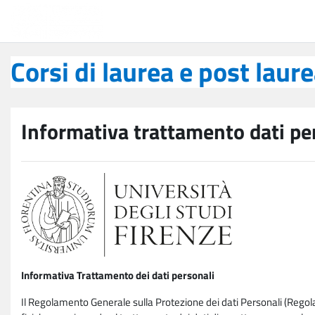
Vai al contenuto principale
Corsi di laurea e post laurea
Corsi di laurea e post laur
Informativa trattamento dati pe
Informativa Trattamento dei dati personali
Il Regolamento Generale sulla Protezione dei dati Personali (Rego