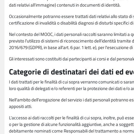
dati relativi all'immagine) contenuti in documenti di identità.
Occasionalmente potranno essere trattati dati relativi allo stato di s
certificazione di invalidità o disabilità diagnosi di disturbi specifici 
Nel contesto del MOOC, i dati personali raccolti saranno limitati a qu
previsto l'utilizzo di sistemi di riconoscimento dell'identità tramite 
2016/679 (GDPR), in base all'art. 6 par. 1 lett. e), per l'esecuzione 
Gli interessati sono costituiti dai partecipanti ai corsi e dal pers
Categorie di destinatari dei dati ed e
I dati trattati per le finalità di cui sopra verranno comunicati o sar
loro qualità di delegati e/o referenti per la protezione dei dati e/o
Nell'ambito dell'erogazione del servizio i dati personali potranno esse
appositi atti.
L'accesso ai dati raccolti per le finalità di cui sopra, inoltre, pu
o per la gestione di alcune funzionalità aggiuntive, anche a soggetti
debitamente nominati come Responsabili del trattamento a norma d