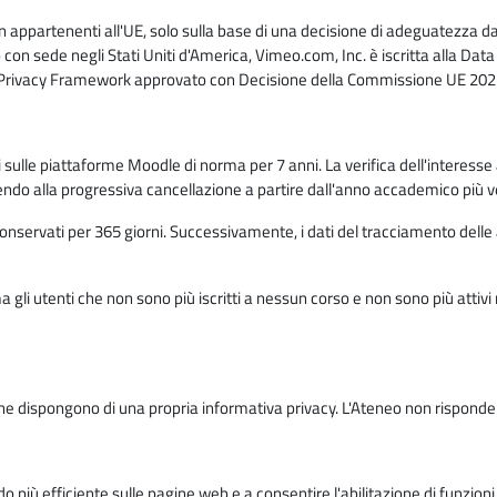
n appartenenti all'UE, solo sulla base di una decisione di adeguatezza da 
con sede negli Stati Uniti d'America, Vimeo.com, Inc. è iscritta alla Da
a Privacy Framework approvato con Decisione della Commissione UE 2023
ati sulle piattaforme Moodle di norma per 7 anni. La verifica dell'interesse 
ndo alla progressiva cancellazione a partire dall'anno accademico più v
o conservati per 365 giorni. Successivamente, i dati del tracciamento delle
ma gli utenti che non sono più iscritti a nessun corso e non sono più atti
e dispongono di una propria informativa privacy. L'Ateneo non risponde de
o più efficiente sulle pagine web e a consentire l'abilitazione di funzioni 