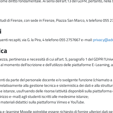
come diritto fondamentale. Ai sensi dell'art.13 del GDPR, pertanto, nella 
i Studi di Firenze, con sede in Firenze, Piazza San Marco, 4 telefono 055 
i
uenti recapiti, via G. la Pira, 4 telefono 055 2757667 e-mail:
privacy@adm.
ica
ezza, pertinenza e necessità di cui all'art. 5, paragrafo 1 del GDPR l'Unive
 al momento dell'iscrizione e dell'utilizzo delle piattaforme E-Learning, a
enti da parte del personale docente e/o svolgente funzione (chiamato a c
lativamente alla gestione tecnica e sistemistica dei dati e alla struttu
me istanze, usufruendo delle risorse/attività disponibili sulla piattaform
rizzo e-mail) agli studenti iscritti alle medesime istanze;
i materiali didattici sulla piattaforma Vimeo e YouTube.
rma e-learning Moodle potrebbe essere richiesto di fornire ulteriori dati per