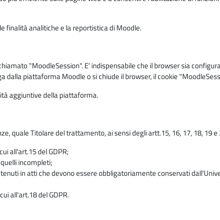
 finalità analitiche e la reportistica di Moodle.
iamato "MoodleSession". E' indispensabile che il browser sia configurato 
ga dalla piattaforma Moodle o si chiude il browser, il cookie "MoodleSess
lità aggiuntive della piattaforma.
enze, quale Titolare del trattamento, ai sensi degli artt.15, 16, 17, 18, 19 
 cui all'art.15 del GDPR;
 quelli incompleti;
contenuti in atti che devono essere obbligatoriamente conservati dall'Univ
cui all'art.18 del GDPR.