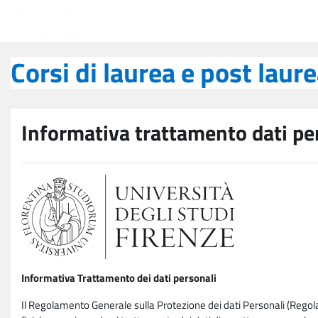
Vai al contenuto principale
Corsi di laurea e post laurea
Corsi di laurea e post laur
Informativa trattamento dati pe
Informativa Trattamento dei dati personali
Il Regolamento Generale sulla Protezione dei dati Personali (Rego