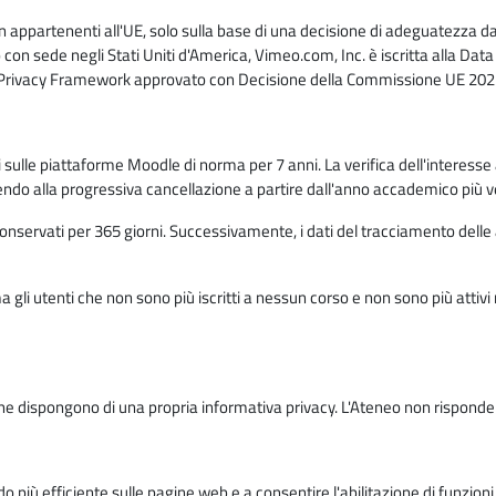
n appartenenti all'UE, solo sulla base di una decisione di adeguatezza da 
con sede negli Stati Uniti d'America, Vimeo.com, Inc. è iscritta alla Da
a Privacy Framework approvato con Decisione della Commissione UE 2023
ati sulle piattaforme Moodle di norma per 7 anni. La verifica dell'interesse 
ndo alla progressiva cancellazione a partire dall'anno accademico più v
o conservati per 365 giorni. Successivamente, i dati del tracciamento delle
ma gli utenti che non sono più iscritti a nessun corso e non sono più atti
e dispongono di una propria informativa privacy. L'Ateneo non risponde de
o più efficiente sulle pagine web e a consentire l'abilitazione di funzioni 