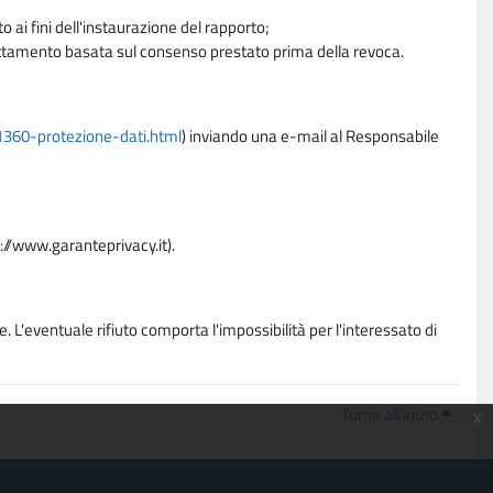
 ai fini dell'instaurazione del rapporto;
trattamento basata sul consenso prestato prima della revoca.
11360-protezione-dati.html
) inviando una e-mail al Responsabile
p://www.garanteprivacy.it).
. L'eventuale rifiuto comporta l'impossibilità per l'interessato di
Torna all'inizio
x