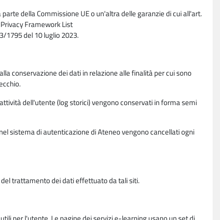
parte della Commissione UE o un'altra delle garanzie di cui all'art.
ta Privacy Framework List
/1795 del 10 luglio 2023.
alla conservazione dei dati in relazione alle finalità per cui sono
ecchio.
 attività dell'utente (log storici) vengono conservati in forma semi
vi nel sistema di autenticazione di Ateneo vengono cancellati ogni
l trattamento dei dati effettuato da tali siti.
utili per l'utente. Le pagine dei servizi e-learning usano un set di