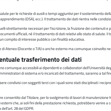
alute per le richieste di ausili o tempi aggiuntivi per il sostenimento del
di apprendimento (DSA), ecc.). Il trattamento dei dati rientra nelle condizioni 
elli strettamente necessari per l'iscrizione, la fruizione dei contenuti e 
documenti ufficiali, né il trattamento di dati relativi allo stato di salute
di un compito di interesse pubblico con finalità educativa.
onale di Ateneo (Docente o T/A) o anche esterno ma comunque coinvolto nel
ventuale trasferimento dei dati
anno comunque accessibili ai dipendenti e collaboratori dell'Università deg
 amministratori di sistema e/o incaricati del trattamento, saranno a tal fi
re condivisi con soggetti terzi con i quali sono stati disciplinati i recipro
ò essere consentito dal Titolare, per lo svolgimento di lavori di manutenz
 esterni che, ai soli fini della prestazione richiesta, potrebbero venire a
ell'art. 28 del GDPR.