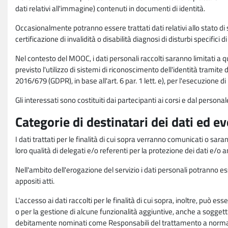
dati relativi all'immagine) contenuti in documenti di identità.
Occasionalmente potranno essere trattati dati relativi allo stato di s
certificazione di invalidità o disabilità diagnosi di disturbi specifici 
Nel contesto del MOOC, i dati personali raccolti saranno limitati a qu
previsto l'utilizzo di sistemi di riconoscimento dell'identità tramite 
2016/679 (GDPR), in base all'art. 6 par. 1 lett. e), per l'esecuzione 
Gli interessati sono costituiti dai partecipanti ai corsi e dal pers
Categorie di destinatari dei dati ed e
I dati trattati per le finalità di cui sopra verranno comunicati o sar
loro qualità di delegati e/o referenti per la protezione dei dati e/o
Nell'ambito dell'erogazione del servizio i dati personali potranno esse
appositi atti.
L'accesso ai dati raccolti per le finalità di cui sopra, inoltre, pu
o per la gestione di alcune funzionalità aggiuntive, anche a soggetti
debitamente nominati come Responsabili del trattamento a norma d