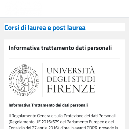
Vai al contenuto principale
Corsi di laurea e post laurea
Corsi di laurea e post laurea
Informativa trattamento dati personali
Informativa Trattamento dei dati personali
Il Regolamento Generale sulla Protezione dei dati Personali
(Regolamento UE 2016/679 del Parlamento Europeo e del
Consiglio del 27 aprile 2016), d'ora in avanti GDPR, prevede la