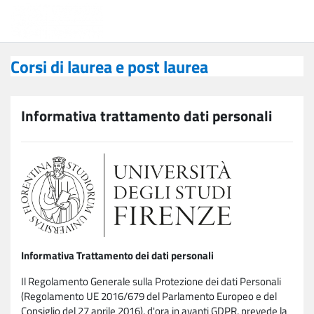
Vai al contenuto principale
Corsi di laurea e post laurea
Corsi di laurea e post laurea
Informativa trattamento dati personali
Informativa Trattamento dei dati personali
Il Regolamento Generale sulla Protezione dei dati Personali
(Regolamento UE 2016/679 del Parlamento Europeo e del
Consiglio del 27 aprile 2016), d'ora in avanti GDPR, prevede la