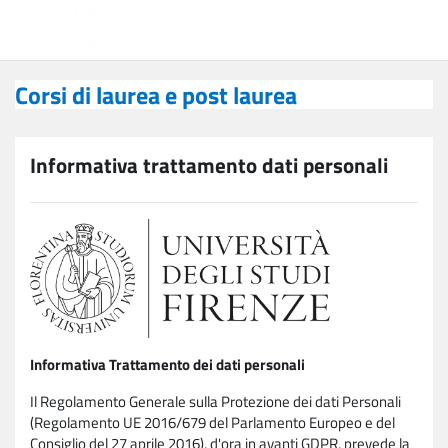
Vai al contenuto principale
Corsi di laurea e post laurea
Corsi di laurea e post laurea
Informativa trattamento dati personali
Informativa Trattamento dei dati personali
Il Regolamento Generale sulla Protezione dei dati Personali
(Regolamento UE 2016/679 del Parlamento Europeo e del
Consiglio del 27 aprile 2016), d'ora in avanti GDPR, prevede la