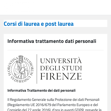
Vai al contenuto principale
Corsi di laurea e post laurea
Corsi di laurea e post laurea
Informativa trattamento dati personali
Informativa Trattamento dei dati personali
Il Regolamento Generale sulla Protezione dei dati Personali
(Regolamento UE 2016/679 del Parlamento Europeo e del
Consiglio del 27 aprile 2016), d'ora in avanti GDPR, prevede la