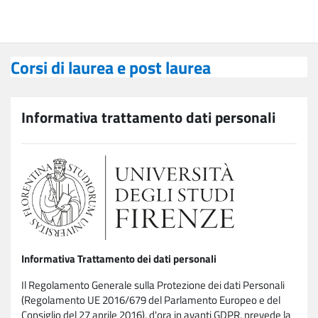
Vai al contenuto principale
Corsi di laurea e post laurea
Corsi di laurea e post laurea
Informativa trattamento dati personali
Informativa Trattamento dei dati personali
Il Regolamento Generale sulla Protezione dei dati Personali
(Regolamento UE 2016/679 del Parlamento Europeo e del
Consiglio del 27 aprile 2016), d'ora in avanti GDPR, prevede la