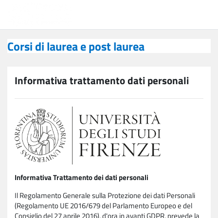
Vai al contenuto principale
Corsi di laurea e post laurea
Corsi di laurea e post laurea
Informativa trattamento dati personali
Informativa Trattamento dei dati personali
Il Regolamento Generale sulla Protezione dei dati Personali
(Regolamento UE 2016/679 del Parlamento Europeo e del
Consiglio del 27 aprile 2016), d'ora in avanti GDPR, prevede la