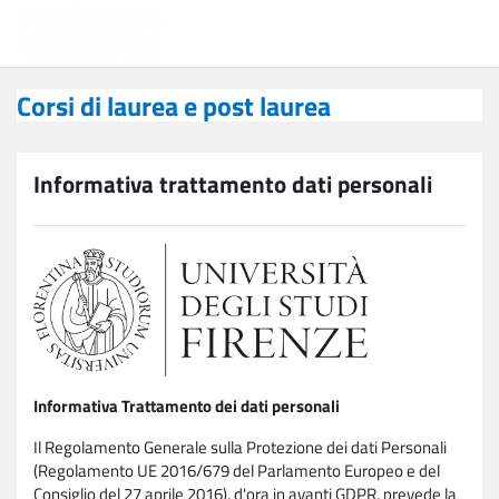
Vai al contenuto principale
Corsi di laurea e post laurea
Corsi di laurea e post laurea
Informativa trattamento dati personali
Informativa Trattamento dei dati personali
Il Regolamento Generale sulla Protezione dei dati Personali
(Regolamento UE 2016/679 del Parlamento Europeo e del
Consiglio del 27 aprile 2016), d'ora in avanti GDPR, prevede la