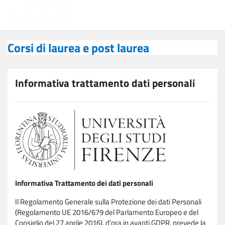
Vai al contenuto principale
Corsi di laurea e post laurea
Corsi di laurea e post laurea
Informativa trattamento dati personali
Informativa Trattamento dei dati personali
Il Regolamento Generale sulla Protezione dei dati Personali
(Regolamento UE 2016/679 del Parlamento Europeo e del
Consiglio del 27 aprile 2016), d'ora in avanti GDPR, prevede la