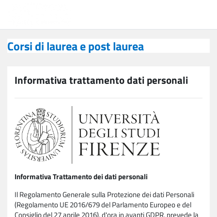
Vai al contenuto principale
Corsi di laurea e post laurea
Corsi di laurea e post laurea
Informativa trattamento dati personali
Informativa Trattamento dei dati personali
Il Regolamento Generale sulla Protezione dei dati Personali
(Regolamento UE 2016/679 del Parlamento Europeo e del
Consiglio del 27 aprile 2016), d'ora in avanti GDPR, prevede la