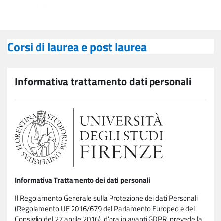
Vai al contenuto principale
Corsi di laurea e post laurea
Corsi di laurea e post laurea
Informativa trattamento dati personali
Informativa Trattamento dei dati personali
Il Regolamento Generale sulla Protezione dei dati Personali
(Regolamento UE 2016/679 del Parlamento Europeo e del
Consiglio del 27 aprile 2016), d'ora in avanti GDPR, prevede la