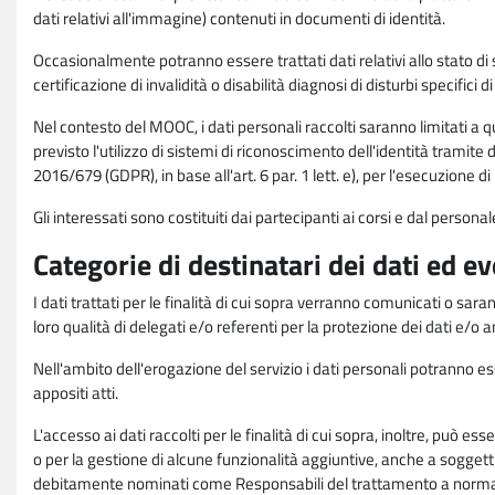
dati relativi all'immagine) contenuti in documenti di identità.
Occasionalmente potranno essere trattati dati relativi allo stato di s
certificazione di invalidità o disabilità diagnosi di disturbi specifici 
Nel contesto del MOOC, i dati personali raccolti saranno limitati a qu
previsto l'utilizzo di sistemi di riconoscimento dell'identità tramite 
2016/679 (GDPR), in base all'art. 6 par. 1 lett. e), per l'esecuzione 
Gli interessati sono costituiti dai partecipanti ai corsi e dal pers
Categorie di destinatari dei dati ed e
I dati trattati per le finalità di cui sopra verranno comunicati o sar
loro qualità di delegati e/o referenti per la protezione dei dati e/o
Nell'ambito dell'erogazione del servizio i dati personali potranno esse
appositi atti.
L'accesso ai dati raccolti per le finalità di cui sopra, inoltre, pu
o per la gestione di alcune funzionalità aggiuntive, anche a soggetti
debitamente nominati come Responsabili del trattamento a norma d