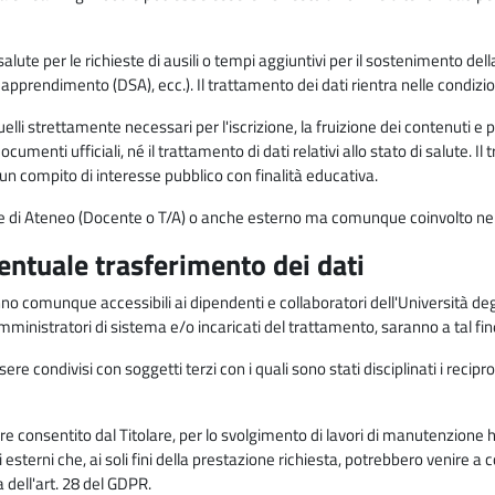
alute per le richieste di ausili o tempi aggiuntivi per il sostenimento del
di apprendimento (DSA), ecc.). Il trattamento dei dati rientra nelle condizioni 
elli strettamente necessari per l'iscrizione, la fruizione dei contenuti e 
documenti ufficiali, né il trattamento di dati relativi allo stato di salute
di un compito di interesse pubblico con finalità educativa.
onale di Ateneo (Docente o T/A) o anche esterno ma comunque coinvolto nel
ventuale trasferimento dei dati
anno comunque accessibili ai dipendenti e collaboratori dell'Università deg
 amministratori di sistema e/o incaricati del trattamento, saranno a tal fi
re condivisi con soggetti terzi con i quali sono stati disciplinati i recipro
ò essere consentito dal Titolare, per lo svolgimento di lavori di manutenz
 esterni che, ai soli fini della prestazione richiesta, potrebbero venire a
ell'art. 28 del GDPR.