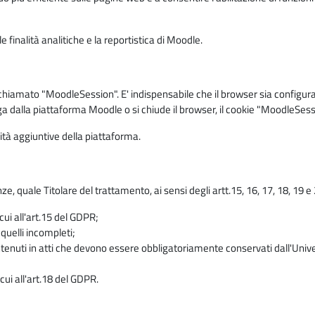
 finalità analitiche e la reportistica di Moodle.
iamato "MoodleSession". E' indispensabile che il browser sia configurato 
ga dalla piattaforma Moodle o si chiude il browser, il cookie "MoodleSess
lità aggiuntive della piattaforma.
enze, quale Titolare del trattamento, ai sensi degli artt.15, 16, 17, 18, 19 
 cui all'art.15 del GDPR;
 quelli incompleti;
contenuti in atti che devono essere obbligatoriamente conservati dall'Univ
cui all'art.18 del GDPR.