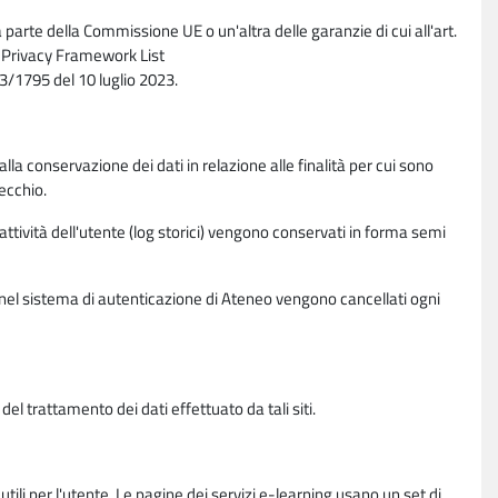
parte della Commissione UE o un'altra delle garanzie di cui all'art.
ta Privacy Framework List
/1795 del 10 luglio 2023.
alla conservazione dei dati in relazione alle finalità per cui sono
ecchio.
 attività dell'utente (log storici) vengono conservati in forma semi
vi nel sistema di autenticazione di Ateneo vengono cancellati ogni
l trattamento dei dati effettuato da tali siti.
utili per l'utente. Le pagine dei servizi e-learning usano un set di