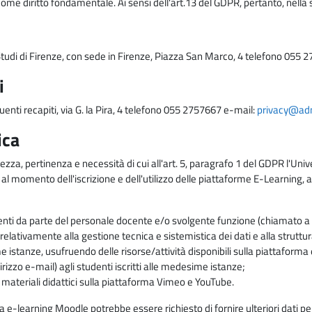
come diritto fondamentale. Ai sensi dell'art.13 del GDPR, pertanto, nella 
i Studi di Firenze, con sede in Firenze, Piazza San Marco, 4 telefono 055 
i
uenti recapiti, via G. la Pira, 4 telefono 055 2757667 e-mail:
privacy@adm.
ica
ezza, pertinenza e necessità di cui all'art. 5, paragrafo 1 del GDPR l'Unive
 al momento dell'iscrizione e dell'utilizzo delle piattaforme E-Learning, a
enti da parte del personale docente e/o svolgente funzione (chiamato a c
lativamente alla gestione tecnica e sistemistica dei dati e alla struttu
me istanze, usufruendo delle risorse/attività disponibili sulla piattaform
rizzo e-mail) agli studenti iscritti alle medesime istanze;
i materiali didattici sulla piattaforma Vimeo e YouTube.
rma e-learning Moodle potrebbe essere richiesto di fornire ulteriori dati per