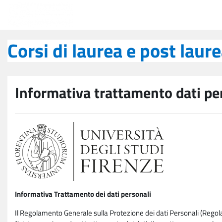
Vai al contenuto principale
Corsi di laurea e post laurea
Corsi di laurea e post laur
Informativa trattamento dati pe
Informativa Trattamento dei dati personali
Il Regolamento Generale sulla Protezione dei dati Personali (Rego