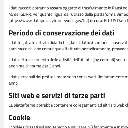
I dati raccolti potranno essere oggetto di trasferimento in Paesi no
46 del GDPR. Per quanto riguarda l'utilizzo della piattaforma Vimeo 
(https://www.dataprivacyframework.gov/list) di cui al EU-US Dat
Periodo di conservazione dei dati
I dati legati alle attività didattiche (dati didattici) saranno conserv
stati raccolti viene comunque effettuata periodicamente, provvede
I dati del tracciamento delle attività dell'utente (log correnti) son
anonima di norma per 3 anni.
I dati personali del profilo utente sono conservati illimitatamente 
anno.
Siti web e servizi di terze parti
La piattaforma potrebbe contenere collegamenti ad altri siti web ch
Cookie
I cookie utilizzati sul sito servono a navigare più facilmente e in mod