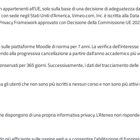
n appartenenti all'UE, solo sulla base di una decisione di adeguatezza da 
con sede negli Stati Uniti d'America, Vimeo.com, Inc. è iscritta alla Da
a Privacy Framework approvato con Decisione della Commissione UE 2023
ati sulle piattaforme Moodle di norma per 7 anni. La verifica dell'interesse 
ndo alla progressiva cancellazione a partire dall'anno accademico più v
o conservati per 365 giorni. Successivamente, i dati del tracciamento delle
ma gli utenti che non sono più iscritti a nessun corso e non sono più atti
e dispongono di una propria informativa privacy. L'Ateneo non risponde de
o più efficiente sulle pagine web e a consentire l'abilitazione di funzioni 