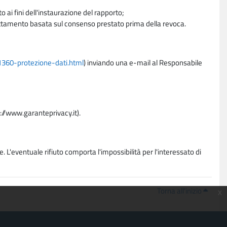
 ai fini dell'instaurazione del rapporto;
trattamento basata sul consenso prestato prima della revoca.
11360-protezione-dati.html
) inviando una e-mail al Responsabile
p://www.garanteprivacy.it).
. L'eventuale rifiuto comporta l'impossibilità per l'interessato di
Torna all'inizio
x