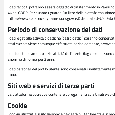
I dati raccolti potranno essere oggetto di trasferimento in Paesi no
46 del GDPR. Per quanto riguarda l'utilizzo della piattaforma Vimeo 
(https://www.dataprivacyframework.gov/list) di cui al EU-US Dat
Periodo di conservazione dei dati
I dati legati alle attività didattiche (dati didattici) saranno conserv
stati raccolti viene comunque effettuata periodicamente, provvede
I dati del tracciamento delle attività dell'utente (log correnti) son
anonima di norma per 3 anni.
I dati personali del profilo utente sono conservati illimitatamente 
anno.
Siti web e servizi di terze parti
La piattaforma potrebbe contenere collegamenti ad altri siti web ch
Cookie
I cookie utilizzati sul sito servono a navigare più facilmente e in mod