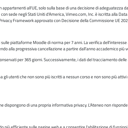
n appartenenti all'UE, solo sulla base di una decisione di adeguatezza da 
con sede negli Stati Uniti d'America, Vimeo.com, Inc. è iscritta alla Da
a Privacy Framework approvato con Decisione della Commissione UE 2023
ati sulle piattaforme Moodle di norma per 7 anni. La verifica dell'interesse 
ndo alla progressiva cancellazione a partire dall'anno accademico più v
o conservati per 365 giorni. Successivamente, i dati del tracciamento delle
ma gli utenti che non sono più iscritti a nessun corso e non sono più atti
e dispongono di una propria informativa privacy. L'Ateneo non risponde de
o più efficiente sulle pagine web e a consentire l'abilitazione di funzioni 