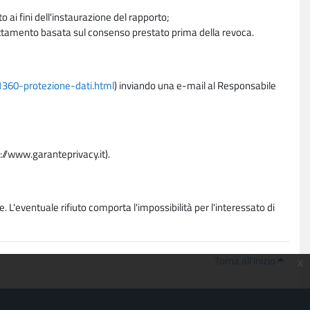
 ai fini dell'instaurazione del rapporto;
trattamento basata sul consenso prestato prima della revoca.
11360-protezione-dati.html
) inviando una e-mail al Responsabile
p://www.garanteprivacy.it).
. L'eventuale rifiuto comporta l'impossibilità per l'interessato di
Torna all'inizio
x