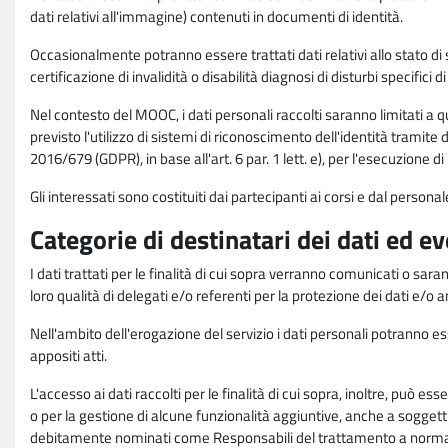
dati relativi all'immagine) contenuti in documenti di identità.
Occasionalmente potranno essere trattati dati relativi allo stato di s
certificazione di invalidità o disabilità diagnosi di disturbi specifici 
Nel contesto del MOOC, i dati personali raccolti saranno limitati a qu
previsto l'utilizzo di sistemi di riconoscimento dell'identità tramite 
2016/679 (GDPR), in base all'art. 6 par. 1 lett. e), per l'esecuzione 
Gli interessati sono costituiti dai partecipanti ai corsi e dal pers
Categorie di destinatari dei dati ed e
I dati trattati per le finalità di cui sopra verranno comunicati o sar
loro qualità di delegati e/o referenti per la protezione dei dati e/o
Nell'ambito dell'erogazione del servizio i dati personali potranno esse
appositi atti.
L'accesso ai dati raccolti per le finalità di cui sopra, inoltre, pu
o per la gestione di alcune funzionalità aggiuntive, anche a soggetti
debitamente nominati come Responsabili del trattamento a norma d