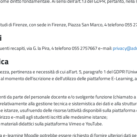
come diritto fondamentale. Ai sensi dell'art.13 del GDPR, pertanto, nella 
i Studi di Firenze, con sede in Firenze, Piazza San Marco, 4 telefono 055 
i
uenti recapiti, via G. la Pira, 4 telefono 055 2757667 e-mail:
privacy@adm.
ica
ezza, pertinenza e necessità di cui all'art. 5, paragrafo 1 del GDPR l'Unive
 al momento dell'iscrizione e dell'utilizzo delle piattaforme E-Learning, a
enti da parte del personale docente e/o svolgente funzione (chiamato a c
lativamente alla gestione tecnica e sistemistica dei dati e alla struttu
me istanze, usufruendo delle risorse/attività disponibili sulla piattaform
rizzo e-mail) agli studenti iscritti alle medesime istanze;
i materiali didattici sulla piattaforma Vimeo e YouTube.
rma e-learning Moodle potrebbe essere richiesto di fornire ulteriori dati per