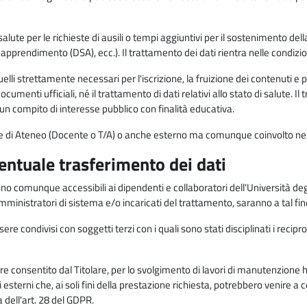
alute per le richieste di ausili o tempi aggiuntivi per il sostenimento del
di apprendimento (DSA), ecc.). Il trattamento dei dati rientra nelle condizioni 
elli strettamente necessari per l'iscrizione, la fruizione dei contenuti e 
documenti ufficiali, né il trattamento di dati relativi allo stato di salute
di un compito di interesse pubblico con finalità educativa.
onale di Ateneo (Docente o T/A) o anche esterno ma comunque coinvolto nel
ventuale trasferimento dei dati
anno comunque accessibili ai dipendenti e collaboratori dell'Università deg
 amministratori di sistema e/o incaricati del trattamento, saranno a tal fi
re condivisi con soggetti terzi con i quali sono stati disciplinati i recipro
ò essere consentito dal Titolare, per lo svolgimento di lavori di manutenz
 esterni che, ai soli fini della prestazione richiesta, potrebbero venire a
ell'art. 28 del GDPR.