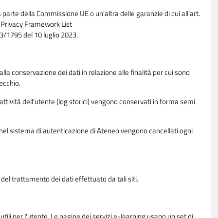
parte della Commissione UE o un'altra delle garanzie di cui all'art.
ta Privacy Framework List
/1795 del 10 luglio 2023.
alla conservazione dei dati in relazione alle finalità per cui sono
ecchio.
 attività dell'utente (log storici) vengono conservati in forma semi
vi nel sistema di autenticazione di Ateneo vengono cancellati ogni
l trattamento dei dati effettuato da tali siti.
utili per l'utente. Le pagine dei servizi e-learning usano un set di