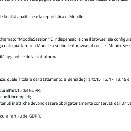
 finalità analitiche e la reportistica di Moodle.
iamato "MoodleSession". E' indispensabile che il browser sia configurato 
ga dalla piattaforma Moodle o si chiude il browser, il cookie "MoodleSess
lità aggiuntive della piattaforma.
enze, quale Titolare del trattamento, ai sensi degli artt.15, 16, 17, 18, 19 
 cui all'art.15 del GDPR;
 quelli incompleti;
contenuti in atti che devono essere obbligatoriamente conservati dall'Univ
cui all'art.18 del GDPR.