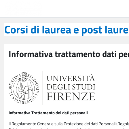
Vai al contenuto principale
Corsi di laurea e post laurea
Corsi di laurea e post laur
Informativa trattamento dati pe
Informativa Trattamento dei dati personali
Il Regolamento Generale sulla Protezione dei dati Personali (Rego