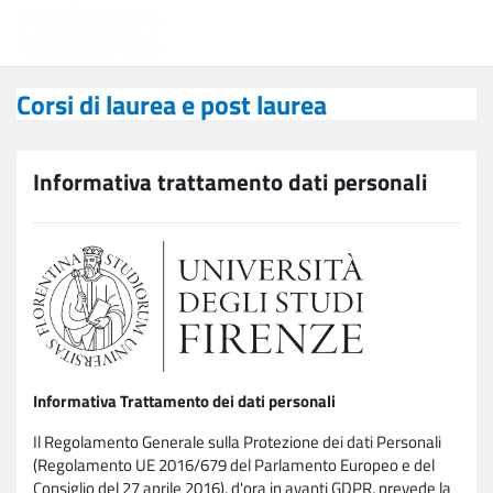
Vai al contenuto principale
Corsi di laurea e post laurea
Corsi di laurea e post laurea
Informativa trattamento dati personali
Informativa Trattamento dei dati personali
Il Regolamento Generale sulla Protezione dei dati Personali
(Regolamento UE 2016/679 del Parlamento Europeo e del
Consiglio del 27 aprile 2016), d'ora in avanti GDPR, prevede la