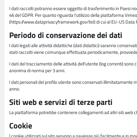
I dati raccolti potranno essere oggetto di trasferimento in Paesi no
46 del GDPR. Per quanto riguarda l'utilizzo della piattaforma Vimeo 
(https://www.dataprivacyframework.gov/list) di cui al EU-US Dat
Periodo di conservazione dei dati
I dati legati alle attività didattiche (dati didattici) saranno conserv
stati raccolti viene comunque effettuata periodicamente, provvede
I dati del tracciamento delle attività dell'utente (log correnti) son
anonima di norma per 3 anni.
I dati personali del profilo utente sono conservati illimitatamente 
anno.
Siti web e servizi di terze parti
La piattaforma potrebbe contenere collegamenti ad altri siti web ch
Cookie
I cookie utilizzati sul sito servono a navigare più facilmente e in mod