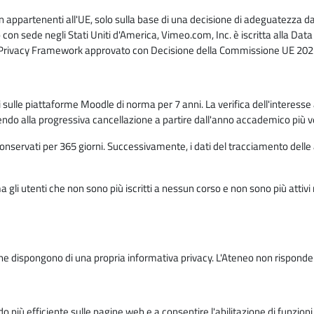
n appartenenti all'UE, solo sulla base di una decisione di adeguatezza da 
con sede negli Stati Uniti d'America, Vimeo.com, Inc. è iscritta alla Da
a Privacy Framework approvato con Decisione della Commissione UE 2023
ati sulle piattaforme Moodle di norma per 7 anni. La verifica dell'interesse 
ndo alla progressiva cancellazione a partire dall'anno accademico più v
o conservati per 365 giorni. Successivamente, i dati del tracciamento delle
ma gli utenti che non sono più iscritti a nessun corso e non sono più atti
e dispongono di una propria informativa privacy. L'Ateneo non risponde de
o più efficiente sulle pagine web e a consentire l'abilitazione di funzioni 