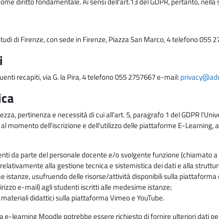
come diritto fondamentale. Ai sensi dell'art.13 del GDPR, pertanto, nella 
i Studi di Firenze, con sede in Firenze, Piazza San Marco, 4 telefono 055 
i
uenti recapiti, via G. la Pira, 4 telefono 055 2757667 e-mail:
privacy@adm.
ica
ezza, pertinenza e necessità di cui all'art. 5, paragrafo 1 del GDPR l'Unive
 al momento dell'iscrizione e dell'utilizzo delle piattaforme E-Learning, a
enti da parte del personale docente e/o svolgente funzione (chiamato a c
lativamente alla gestione tecnica e sistemistica dei dati e alla struttu
me istanze, usufruendo delle risorse/attività disponibili sulla piattaform
rizzo e-mail) agli studenti iscritti alle medesime istanze;
i materiali didattici sulla piattaforma Vimeo e YouTube.
rma e-learning Moodle potrebbe essere richiesto di fornire ulteriori dati per