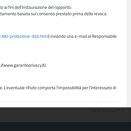
 ai fini dell'instaurazione del rapporto;
trattamento basata sul consenso prestato prima della revoca.
11360-protezione-dati.html
) inviando una e-mail al Responsabile
p://www.garanteprivacy.it).
. L'eventuale rifiuto comporta l'impossibilità per l'interessato di
Torna all'inizio
x