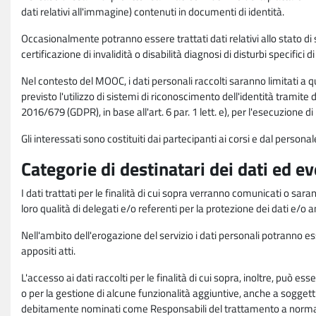
dati relativi all'immagine) contenuti in documenti di identità.
Occasionalmente potranno essere trattati dati relativi allo stato di s
certificazione di invalidità o disabilità diagnosi di disturbi specifici 
Nel contesto del MOOC, i dati personali raccolti saranno limitati a qu
previsto l'utilizzo di sistemi di riconoscimento dell'identità tramite 
2016/679 (GDPR), in base all'art. 6 par. 1 lett. e), per l'esecuzione 
Gli interessati sono costituiti dai partecipanti ai corsi e dal pers
Categorie di destinatari dei dati ed e
I dati trattati per le finalità di cui sopra verranno comunicati o sar
loro qualità di delegati e/o referenti per la protezione dei dati e/o
Nell'ambito dell'erogazione del servizio i dati personali potranno esse
appositi atti.
L'accesso ai dati raccolti per le finalità di cui sopra, inoltre, pu
o per la gestione di alcune funzionalità aggiuntive, anche a soggetti
debitamente nominati come Responsabili del trattamento a norma d