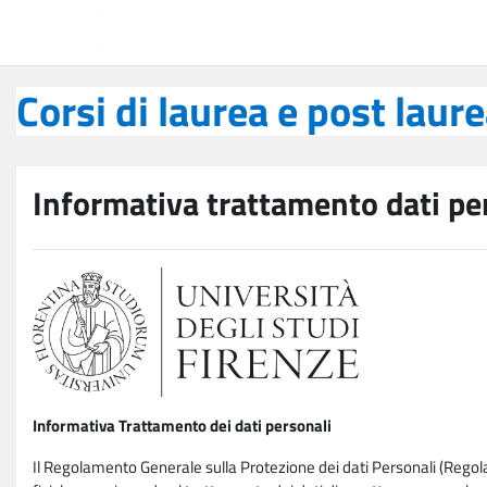
Vai al contenuto principale
Corsi di laurea e post laurea
Corsi di laurea e post laur
Informativa trattamento dati pe
Informativa Trattamento dei dati personali
Il Regolamento Generale sulla Protezione dei dati Personali (Rego