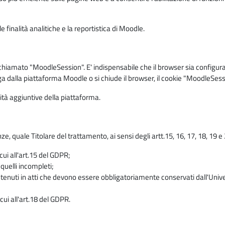
 finalità analitiche e la reportistica di Moodle.
iamato "MoodleSession". E' indispensabile che il browser sia configurato 
ga dalla piattaforma Moodle o si chiude il browser, il cookie "MoodleSess
lità aggiuntive della piattaforma.
enze, quale Titolare del trattamento, ai sensi degli artt.15, 16, 17, 18, 19 
 cui all'art.15 del GDPR;
 quelli incompleti;
contenuti in atti che devono essere obbligatoriamente conservati dall'Univ
cui all'art.18 del GDPR.