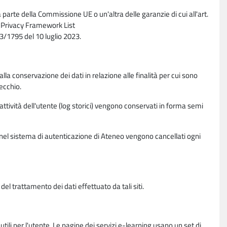
parte della Commissione UE o un'altra delle garanzie di cui all'art.
ta Privacy Framework List
/1795 del 10 luglio 2023.
alla conservazione dei dati in relazione alle finalità per cui sono
ecchio.
 attività dell'utente (log storici) vengono conservati in forma semi
vi nel sistema di autenticazione di Ateneo vengono cancellati ogni
l trattamento dei dati effettuato da tali siti.
utili per l'utente. Le pagine dei servizi e-learning usano un set di