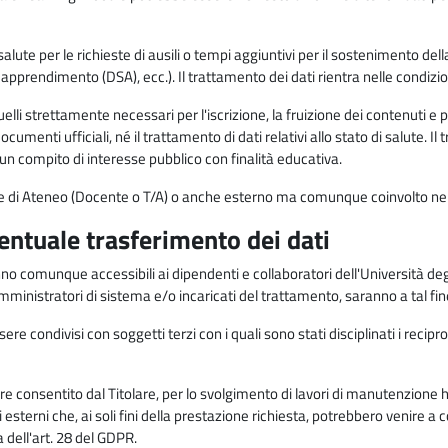
alute per le richieste di ausili o tempi aggiuntivi per il sostenimento del
di apprendimento (DSA), ecc.). Il trattamento dei dati rientra nelle condizioni 
elli strettamente necessari per l'iscrizione, la fruizione dei contenuti e 
documenti ufficiali, né il trattamento di dati relativi allo stato di salute
di un compito di interesse pubblico con finalità educativa.
onale di Ateneo (Docente o T/A) o anche esterno ma comunque coinvolto nel
ventuale trasferimento dei dati
anno comunque accessibili ai dipendenti e collaboratori dell'Università deg
 amministratori di sistema e/o incaricati del trattamento, saranno a tal fi
re condivisi con soggetti terzi con i quali sono stati disciplinati i recipro
ò essere consentito dal Titolare, per lo svolgimento di lavori di manutenz
 esterni che, ai soli fini della prestazione richiesta, potrebbero venire a
ell'art. 28 del GDPR.