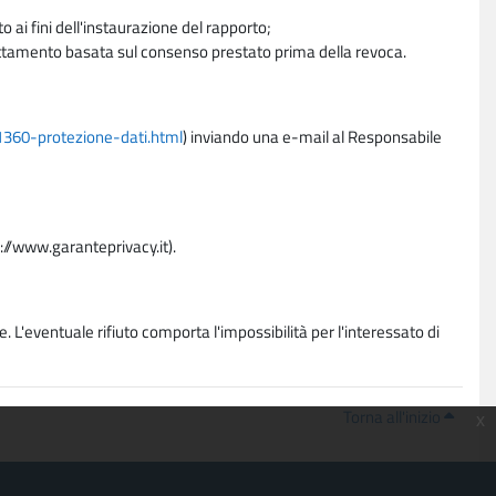
 ai fini dell'instaurazione del rapporto;
trattamento basata sul consenso prestato prima della revoca.
11360-protezione-dati.html
) inviando una e-mail al Responsabile
p://www.garanteprivacy.it).
. L'eventuale rifiuto comporta l'impossibilità per l'interessato di
Torna all'inizio
x