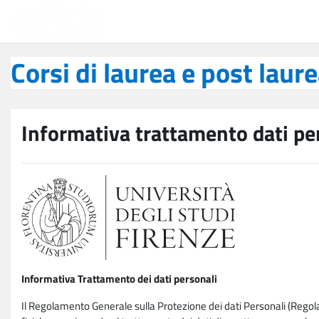
Vai al contenuto principale
Corsi di laurea e post laurea
Corsi di laurea e post laur
Informativa trattamento dati pe
Informativa Trattamento dei dati personali
Il Regolamento Generale sulla Protezione dei dati Personali (Rego