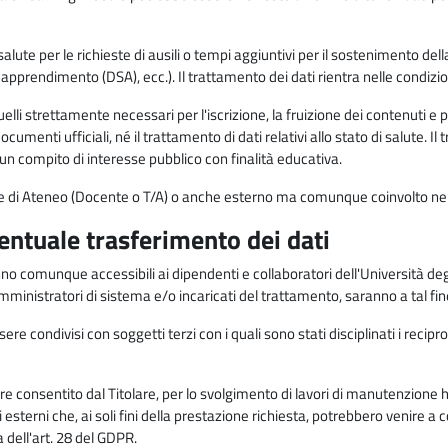
alute per le richieste di ausili o tempi aggiuntivi per il sostenimento del
di apprendimento (DSA), ecc.). Il trattamento dei dati rientra nelle condizioni 
elli strettamente necessari per l'iscrizione, la fruizione dei contenuti e 
documenti ufficiali, né il trattamento di dati relativi allo stato di salute
di un compito di interesse pubblico con finalità educativa.
onale di Ateneo (Docente o T/A) o anche esterno ma comunque coinvolto nel
ventuale trasferimento dei dati
anno comunque accessibili ai dipendenti e collaboratori dell'Università deg
 amministratori di sistema e/o incaricati del trattamento, saranno a tal fi
re condivisi con soggetti terzi con i quali sono stati disciplinati i recipro
ò essere consentito dal Titolare, per lo svolgimento di lavori di manutenz
 esterni che, ai soli fini della prestazione richiesta, potrebbero venire a
ell'art. 28 del GDPR.