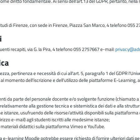
come diritto fondamentale. Ai sensi dell'art.13 del GDPR, pertanto, nella 
i Studi di Firenze, con sede in Firenze, Piazza San Marco, 4 telefono 055 
i
uenti recapiti, via G. la Pira, 4 telefono 055 2757667 e-mail:
privacy@adm.
ica
ezza, pertinenza e necessità di cui all'art. 5, paragrafo 1 del GDPR l'Unive
 al momento dell'iscrizione e dell'utilizzo delle piattaforme E-Learning, a
enti da parte del personale docente e/o svolgente funzione (chiamato a c
lativamente alla gestione tecnica e sistemistica dei dati e alla struttu
me istanze, usufruendo delle risorse/attività disponibili sulla piattaform
rizzo e-mail) agli studenti iscritti alle medesime istanze;
i materiali didattici sulla piattaforma Vimeo e YouTube.
rma e-learning Moodle potrebbe essere richiesto di fornire ulteriori dati per