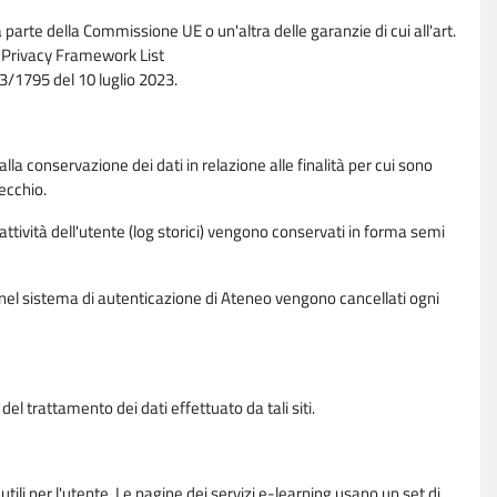
parte della Commissione UE o un'altra delle garanzie di cui all'art.
ta Privacy Framework List
/1795 del 10 luglio 2023.
alla conservazione dei dati in relazione alle finalità per cui sono
ecchio.
 attività dell'utente (log storici) vengono conservati in forma semi
vi nel sistema di autenticazione di Ateneo vengono cancellati ogni
l trattamento dei dati effettuato da tali siti.
utili per l'utente. Le pagine dei servizi e-learning usano un set di