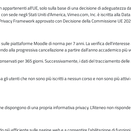
n appartenenti all'UE, solo sulla base di una decisione di adeguatezza da 
con sede negli Stati Uniti d'America, Vimeo.com, Inc. è iscritta alla Da
a Privacy Framework approvato con Decisione della Commissione UE 2023
ati sulle piattaforme Moodle di norma per 7 anni. La verifica dell'interesse 
ndo alla progressiva cancellazione a partire dall'anno accademico più v
o conservati per 365 giorni. Successivamente, i dati del tracciamento delle
ma gli utenti che non sono più iscritti a nessun corso e non sono più atti
e dispongono di una propria informativa privacy. L'Ateneo non risponde de
o più efficiente sulle pagine web e a consentire l'abilitazione di funzioni 