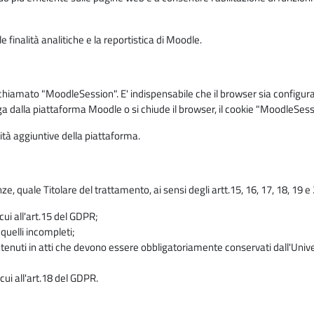
 finalità analitiche e la reportistica di Moodle.
iamato "MoodleSession". E' indispensabile che il browser sia configurato 
ga dalla piattaforma Moodle o si chiude il browser, il cookie "MoodleSess
lità aggiuntive della piattaforma.
enze, quale Titolare del trattamento, ai sensi degli artt.15, 16, 17, 18, 19 
 cui all'art.15 del GDPR;
 quelli incompleti;
contenuti in atti che devono essere obbligatoriamente conservati dall'Univ
cui all'art.18 del GDPR.