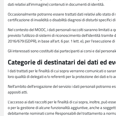
dati relativi all'immagine) contenuti in documenti di identità.
Occasionalmente potranno essere trattati dati relativi allo stato di s
certificazione di invalidità o disabilità diagnosi di disturbi specifici 
Nel contesto del MOOC, i dati personali raccolti saranno limitati a qu
previsto l'utilizzo di sistemi di riconoscimento dell'identità tramite 
2016/679 (GDPR), in base all'art. 6 par. 1 lett. e), per l'esecuzione 
Gli interessati sono costituiti dai partecipanti ai corsi e dal pers
Categorie di destinatari dei dati ed e
I dati trattati per le finalità di cui sopra verranno comunicati o sar
loro qualità di delegati e/o referenti per la protezione dei dati e/o
Nell'ambito dell'erogazione del servizio i dati personali potranno esse
appositi atti.
L'accesso ai dati raccolti per le finalità di cui sopra, inoltre, pu
o per la gestione di alcune funzionalità aggiuntive, anche a soggetti
debitamente nominati come Responsabili del trattamento a norma d