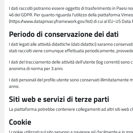
I dati raccolti potranno essere oggetto di trasferimento in Paesi no
46 del GDPR. Per quanto riguarda l'utilizzo della piattaforma Vimeo 
(https://www.dataprivacyframework.gov/list) di cui al EU-US Dat
Periodo di conservazione dei dati
I dati legati alle attività didattiche (dati didattici) saranno conserv
stati raccolti viene comunque effettuata periodicamente, provvede
I dati del tracciamento delle attività dell'utente (log correnti) son
anonima di norma per 3 anni.
I dati personali del profilo utente sono conservati illimitatamente 
anno.
Siti web e servizi di terze parti
La piattaforma potrebbe contenere collegamenti ad altri siti web ch
Cookie
I cookie utilizzati sul sito servono a navigare più facilmente e in mod