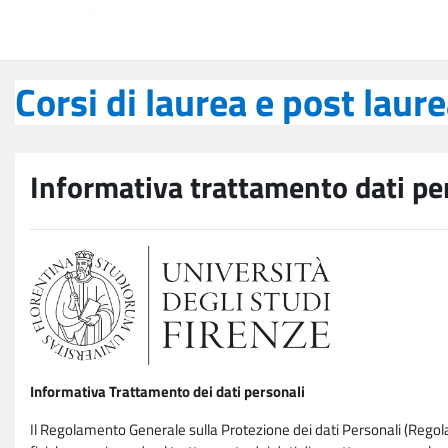
Vai al contenuto principale
Corsi di laurea e post laurea
Corsi di laurea e post laur
Informativa trattamento dati pe
Informativa Trattamento dei dati personali
Il Regolamento Generale sulla Protezione dei dati Personali (Rego