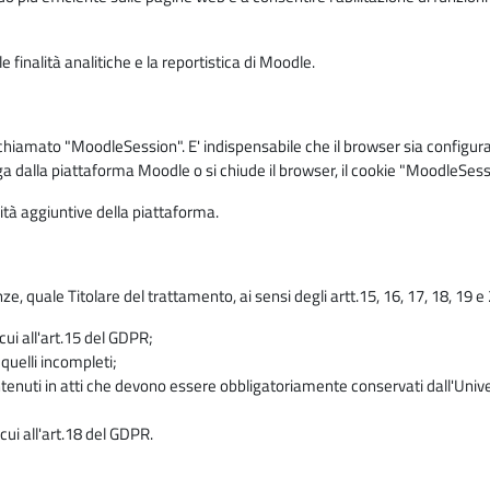
 finalità analitiche e la reportistica di Moodle.
iamato "MoodleSession". E' indispensabile che il browser sia configurato 
ga dalla piattaforma Moodle o si chiude il browser, il cookie "MoodleSess
lità aggiuntive della piattaforma.
enze, quale Titolare del trattamento, ai sensi degli artt.15, 16, 17, 18, 19 
 cui all'art.15 del GDPR;
 quelli incompleti;
contenuti in atti che devono essere obbligatoriamente conservati dall'Univ
cui all'art.18 del GDPR.