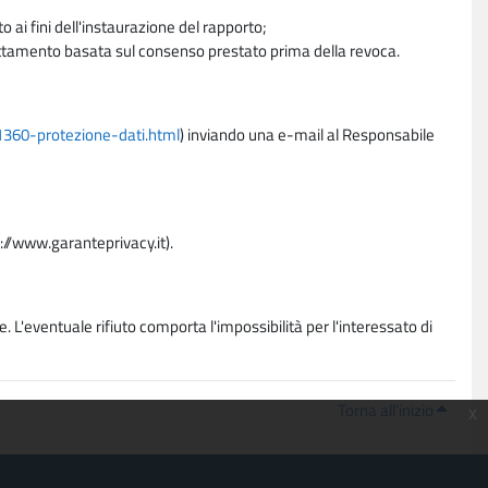
 ai fini dell'instaurazione del rapporto;
trattamento basata sul consenso prestato prima della revoca.
11360-protezione-dati.html
) inviando una e-mail al Responsabile
p://www.garanteprivacy.it).
. L'eventuale rifiuto comporta l'impossibilità per l'interessato di
Torna all'inizio
x