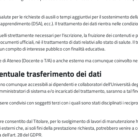
alute per le richieste di ausili o tempi aggiuntivi per il sostenimento del
di apprendimento (DSA), ecc.). Il trattamento dei dati rientra nelle condizioni 
elli strettamente necessari per l'iscrizione, la fruizione dei contenuti e 
documenti ufficiali, né il trattamento di dati relativi allo stato di salute
di un compito di interesse pubblico con finalità educativa.
onale di Ateneo (Docente o T/A) o anche esterno ma comunque coinvolto nel
ventuale trasferimento dei dati
anno comunque accessibili ai dipendenti e collaboratori dell'Università deg
 amministratori di sistema e/o incaricati del trattamento, saranno a tal fi
re condivisi con soggetti terzi con i quali sono stati disciplinati i recipro
ò essere consentito dal Titolare, per lo svolgimento di lavori di manutenz
 esterni che, ai soli fini della prestazione richiesta, potrebbero venire a
ell'art. 28 del GDPR.