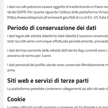
I dati raccolti potranno essere oggetto di trasferimento in Paesi no
46 del GDPR. Per quanto riguarda l'utilizzo della piattaforma Vimeo 
(https://www.dataprivacyframework.gov/list) di cui al EU-US Dat
Periodo di conservazione dei dati
I dati legati alle attività didattiche (dati didattici) saranno conserv
stati raccolti viene comunque effettuata periodicamente, provvede
I dati del tracciamento delle attività dell'utente (log correnti) son
anonima di norma per 3 anni.
I dati personali del profilo utente sono conservati illimitatamente 
anno.
Siti web e servizi di terze parti
La piattaforma potrebbe contenere collegamenti ad altri siti web ch
Cookie
I cookie utilizzati sul sito servono a navigare più facilmente e in mod