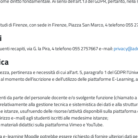
come diritto fondamentale. Ai sensi dell'art.13 del GDPR, pertanto, nella 
i Studi di Firenze, con sede in Firenze, Piazza San Marco, 4 telefono 055 
i
uenti recapiti, via G. la Pira, 4 telefono 055 2757667 e-mail:
privacy@adm.
ica
ezza, pertinenza e necessità di cui all'art. 5, paragrafo 1 del GDPR l'Unive
 al momento dell'iscrizione e dell'utilizzo delle piattaforme E-Learning, a
enti da parte del personale docente e/o svolgente funzione (chiamato a c
lativamente alla gestione tecnica e sistemistica dei dati e alla struttu
me istanze, usufruendo delle risorse/attività disponibili sulla piattaform
rizzo e-mail) agli studenti iscritti alle medesime istanze;
i materiali didattici sulla piattaforma Vimeo e YouTube.
rma e-learning Moodle potrebbe essere richiesto di fornire ulteriori dati per