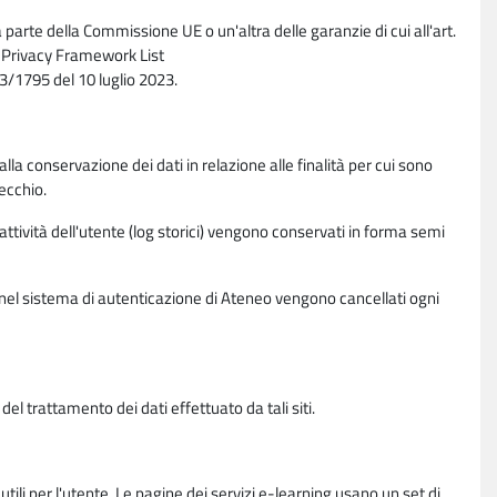
parte della Commissione UE o un'altra delle garanzie di cui all'art.
ta Privacy Framework List
/1795 del 10 luglio 2023.
alla conservazione dei dati in relazione alle finalità per cui sono
ecchio.
 attività dell'utente (log storici) vengono conservati in forma semi
vi nel sistema di autenticazione di Ateneo vengono cancellati ogni
l trattamento dei dati effettuato da tali siti.
utili per l'utente. Le pagine dei servizi e-learning usano un set di