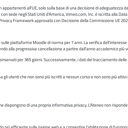
n appartenenti all'UE, solo sulla base di una decisione di adeguatezza da 
con sede negli Stati Uniti d'America, Vimeo.com, Inc. è iscritta alla Da
a Privacy Framework approvato con Decisione della Commissione UE 2023
ati sulle piattaforme Moodle di norma per 7 anni. La verifica dell'interesse 
ndo alla progressiva cancellazione a partire dall'anno accademico più v
o conservati per 365 giorni. Successivamente, i dati del tracciamento delle
ma gli utenti che non sono più iscritti a nessun corso e non sono più atti
e dispongono di una propria informativa privacy. L'Ateneo non risponde de
o più efficiente sulle pagine web e a consentire l'abilitazione di funzioni 