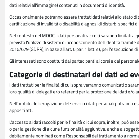
dati relativi all'immagine) contenuti in documenti di identità.
Occasionalmente potranno essere trattati dati relativi allo stato di s
certificazione di invalidità o disabilità diagnosi di disturbi specifici 
Nel contesto del MOOC, i dati personali raccolti saranno limitati a qu
previsto l'utilizzo di sistemi di riconoscimento dell'identità tramite 
2016/679 (GDPR), in base all'art. 6 par. 1 lett. e), per l'esecuzione 
Gli interessati sono costituiti dai partecipanti ai corsi e dal pers
Categorie di destinatari dei dati ed e
I dati trattati per le finalità di cui sopra verranno comunicati o sar
loro qualità di delegati e/o referenti per la protezione dei dati e/o
Nell'ambito dell'erogazione del servizio i dati personali potranno esse
appositi atti.
L'accesso ai dati raccolti per le finalità di cui sopra, inoltre, pu
o per la gestione di alcune funzionalità aggiuntive, anche a soggetti
debitamente nominati come Responsabili del trattamento a norma d