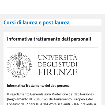
Vai al contenuto principale
Corsi di laurea e post laurea
Corsi di laurea e post laurea
Informativa trattamento dati personali
Informativa Trattamento dei dati personali
Il Regolamento Generale sulla Protezione dei dati Personali
(Regolamento UE 2016/679 del Parlamento Europeo e del
Consiglio del 27 aprile 2016), d'ora in avanti GDPR, prevede la